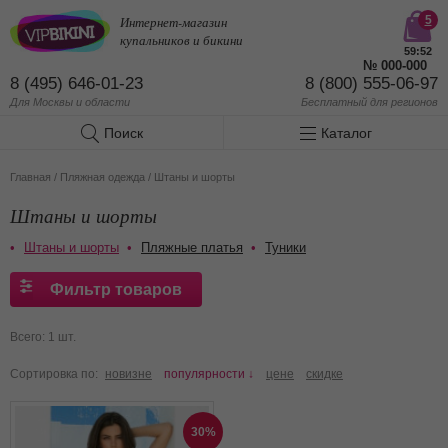
Интернет-магазин
5
купальников и бикини
59:52
№
000-000
8 (495) 646-01-23
8 (800) 555-06-97
Для Москвы и области
Бесплатный
для регионов
Поиск
Каталог
Главная
/
Пляжная одежда
/
Штаны и шорты
Штаны и шорты
Штаны и шорты
Пляжные платья
Туники
Фильтр товаров
Всего: 1 шт.
Сортировка по:
новизне
популярности ↓
цене
скидке
30%