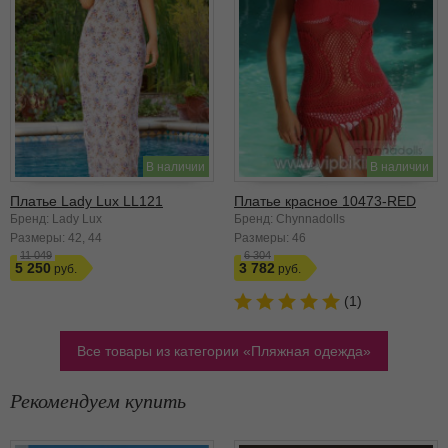
В наличии
В наличии
Платье Lady Lux LL121
Платье красное 10473-RED
Бренд: Lady Lux
Бренд: Chynnadolls
Размеры:
42
44
Размеры:
46
11 049
6 304
5 250
3 782
(1)
Все товары из категории
Пляжная одежда
Рекомендуем купить