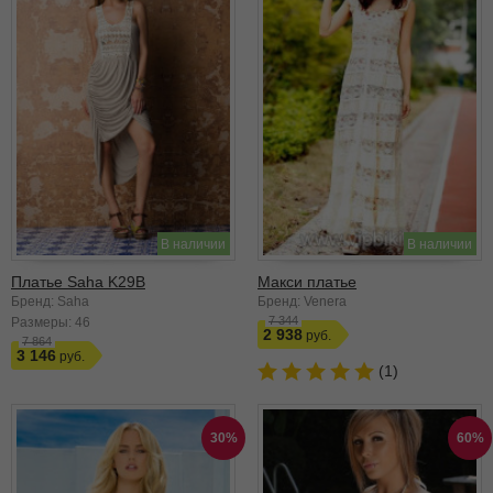
В наличии
В наличии
Платье Saha K29B
Макси платье
Бренд: Saha
Бренд: Venera
7 344
Размеры:
46
2 938
7 864
3 146
(1)
30%
60%