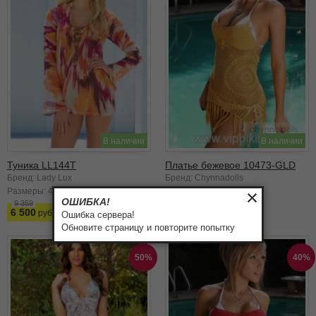
В наличии
В наличии
Туника LL144T
Платье бежевое 10473-GLD
Бренд: Lady Lux
Бренд: Chynnadolls
Размеры:
42
44
Размеры:
46
ОШИБКА!
9 359
6 304
6 500
2 522
Ошибка сервера!
Обновите страницу и повторите попытку
50%
40%