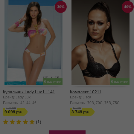
30%
40%
В наличии
В наличии
Купальник Lady Lux LL141
Комплект 10211
Бренд: Lady Lux
Бренд: Lisca
Размеры:
42
44
46
Размеры:
70B
70C
75B
75C
12 999
6 249
9 099
3 749
(1)