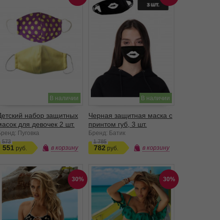
В наличии
В наличии
Детский набор защитных
Черная защитная маска с
масок для девочек 2 шт.
принтом губ, 3 шт.
Бренд: Пуговка
Бренд: Батик
573
1 785
551
782
в корзину
в корзину
30%
30%