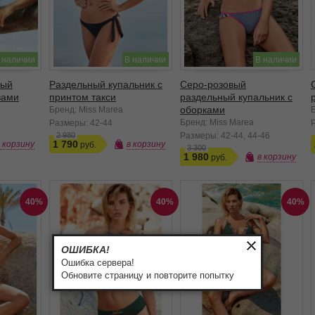
 наличии
В наличии
В наличии
ный
Раздельный купальник с
Серо-розовый
вами
принтом такси
раздельный купальник с
оборками
Бренд: Miss Marea
Бренд: Miss Marea
Размеры:
42-44
2 980
Размеры:
42-44
44-46
1 790
в корзину
в корзину
3 300
1 980
в корзину
40%
40%
40%
ОШИБКА!
Ошибка сервера!
Обновите страницу и повторите попытку