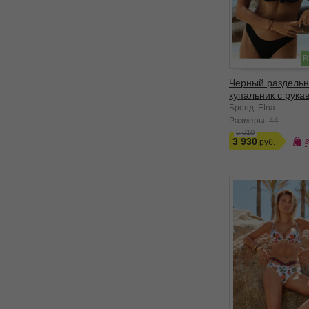
В
Черный раздель
купальник с рука
Бренд: Etna
Размеры:
44
5 610
3 930