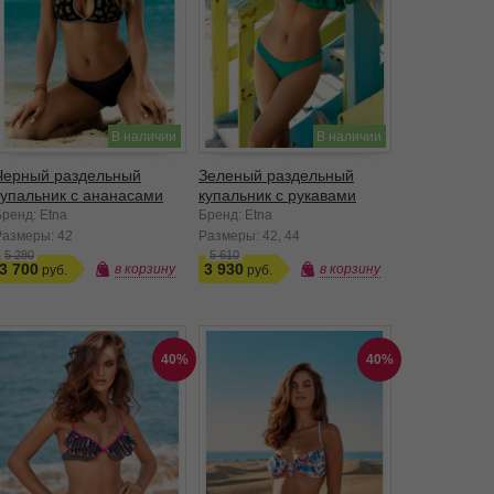
В наличии
В наличии
Черный раздельный
Зеленый раздельный
купальник с ананасами
купальник с рукавами
Бренд: Etna
Бренд: Etna
Размеры:
42
Размеры:
42
44
5 280
5 610
3 700
3 930
в корзину
в корзину
40%
40%