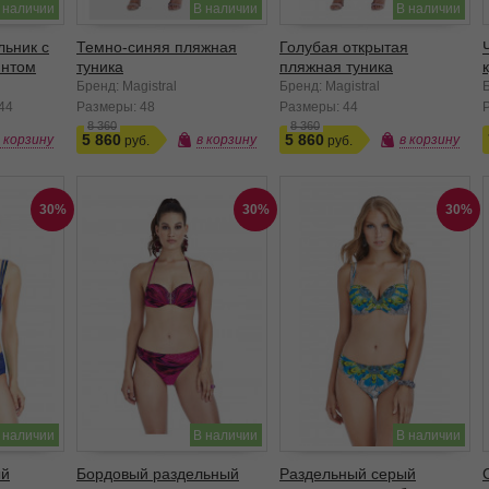
 наличии
В наличии
В наличии
льник с
Темно-синяя пляжная
Голубая открытая
интом
туника
пляжная туника
Бренд: Magistral
Бренд: Magistral
Б
44
Размеры:
48
Размеры:
44
8 360
8 360
5 860
5 860
в корзину
в корзину
в корзину
30%
30%
30%
 наличии
В наличии
В наличии
ый
Бордовый раздельный
Раздельный серый