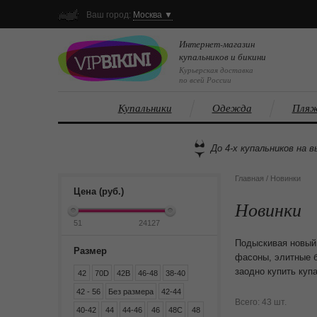
Ваш город:
Москва ▼
Интернет-магазин
купальников и бикини
Курьерская доставка
по всей России
Купальники
Одежда
Пляж
До 4-х купальников на в
Главная
/
Новинки
Цена (руб.)
Новинки
Подыскивая новый 
Размер
фасоны, элитные б
заодно купить куп
42
70D
42B
46-48
38-40
42 - 56
Без размера
42-44
Всего: 43 шт.
40-42
44
44-46
46
48C
48