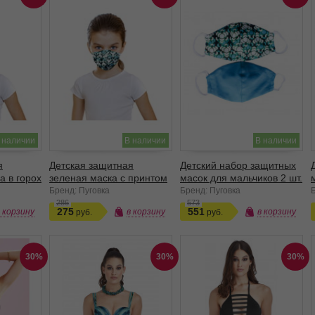
 наличии
В наличии
В наличии
я
Детская защитная
Детский набор защитных
а в горох
зеленая маска с принтом
масок для мальчиков 2 шт.
Бренд: Пуговка
Бренд: Пуговка
286
573
275
551
в корзину
в корзину
в корзину
30%
30%
30%