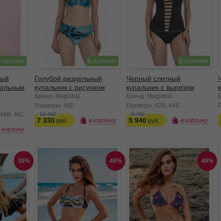
 наличии
В наличии
В наличии
ный
Голубой раздельный
Черный слитный
гольным
купальник с рисунком
купальник с вырезом
Бренд: Magistral
Бренд: Magistral
Размеры:
48D
Размеры:
42B
44B
46B
46C
10 460
8 480
7 330
5 940
в корзину
в корзину
в корзину
30%
40%
40%