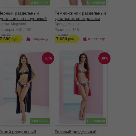
В наличии
В наличии
Черный раздельный
Темно-синий раздельный
купальник со шнуровкой
купальник со стразами
ренд: Magistral
Бренд: Magistral
Размеры:
44C
46D
Размеры:
46B
10 980
10 980
7 690
7 690
в корзину
в корзину
30%
30%
В наличии
В наличии
Синий раздельный
Розовый раздельный