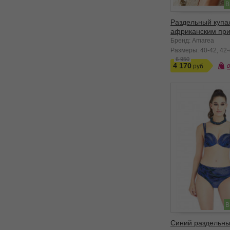
В
Раздельный купа
африканским пр
Бренд: Amarea
Размеры:
40-42
42-
6 950
4 170
В
Синий раздельн