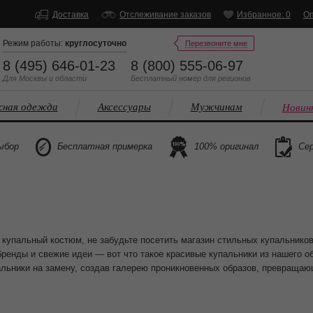
Доставка
Отслеживание заказов
Избранное: 0
Оп
Режим работы:
круглосуточно
Перезвоните мне
8 (495) 646-01-23
8 (800) 555-06-97
Для Москвы и области
Бесплатный
номер
для регионов
ная одежда
Аксессуары
Мужчинам
Новин
ыбор
Бесплатная примерка
100% оригинал
Сер
купальный костюм, не забудьте посетить магазин стильных купальников 
ренды и свежие идеи — вот что такое красивые купальники из нашего 
альники на замену, создав галерею проникновенных образов, превраща