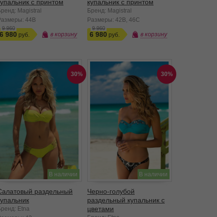
купальник с принтом
купальник с принтом
ренд: Magistral
Бренд: Magistral
Размеры:
44B
Размеры:
42B
46C
9 960
9 960
6 980
6 980
в корзину
в корзину
30%
30%
В наличии
В наличии
Салатовый раздельный
Черно-голубой
купальник
раздельный купальник с
цветами
Бренд: Etna