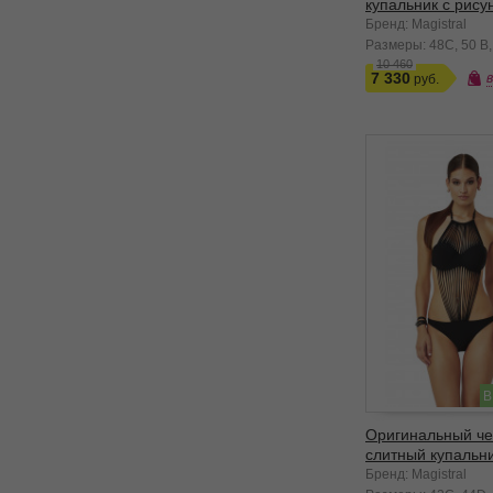
купальник с рису
Бренд: Magistral
Размеры:
48C
50 B
10 460
7 330
В
Оригинальный ч
слитный купальн
Бренд: Magistral