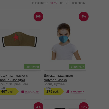
Показывать:
по 40
по 120
все сразу
10%
4%
В наличии
В наличии
Защитная маска с
Детская защитная
красной звездой
голубая маска
Бренд: Фабрика Бока
Бренд: Пуговка
449
286
407
275
в корзину
в корзину
4%
55%