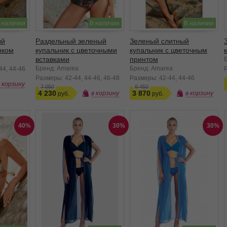
 наличии
В наличии
В наличии
ый
Раздельный зеленый
Зеленый слитный
нком
купальник с цветочными
купальник с цветочным
вставками
принтом
Бренд: Amarea
Бренд: Amarea
44
44-46
Размеры:
42-44
44-46
46-48
Размеры:
42-44
44-46
в корзину
7 050
6 450
4 230
3 870
в корзину
в корзину
40%
30%
30%