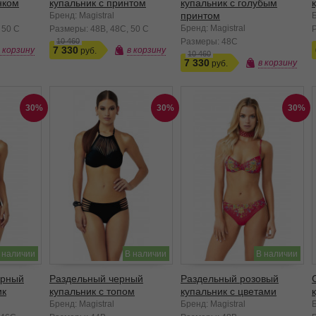
нком
купальник с принтом
купальник с голубым
принтом
Бренд: Magistral
Б
Бренд: Magistral
50 C
Размеры:
48B
48C
50 C
10 460
Размеры:
48C
7 330
в корзину
в корзину
10 460
7 330
в корзину
30%
30%
30%
 наличии
В наличии
В наличии
ерный
Раздельный черный
Раздельный розовый
ик
купальник с топом
купальник с цветами
Бренд: Magistral
Бренд: Magistral