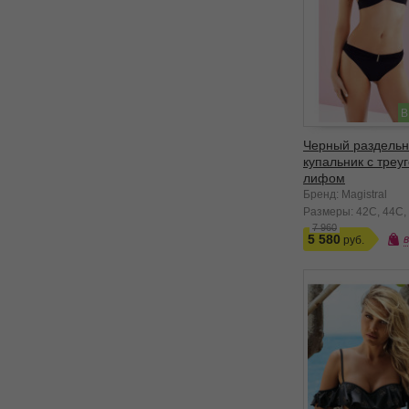
В
Черный раздель
купальник с треу
лифом
Бренд: Magistral
Размеры:
42C
44C
7 960
5 580