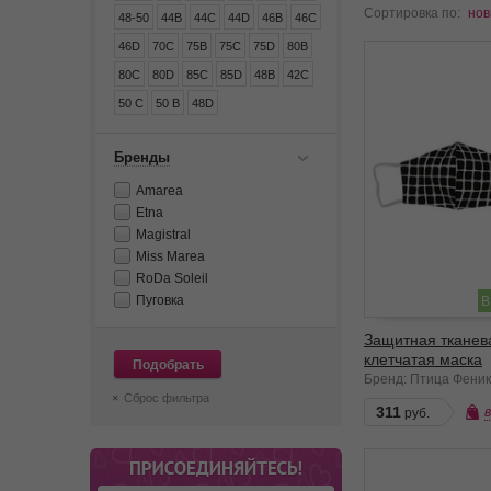
Сортировка по:
нов
48-50
44B
44C
44D
46B
46C
46D
70C
75B
75C
75D
80B
80C
80D
85C
85D
48B
42C
50 C
50 B
48D
Бренды
Amarea
Etna
Magistral
Miss Marea
RoDa Soleil
Пуговка
В
Защитная тканев
клетчатая маска
Подобрать
Бренд: Птица Феник
Сброс фильтра
311