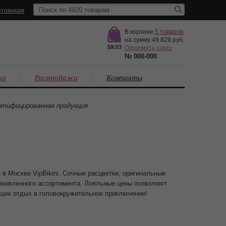
товикам
В корзине
5
товаров
,
на сумму
49 829
59:51
Оформить заказ
№
000-000
ки
Распродажа
Контакты
тифицированная продукция
в Москве VipBikini. Сочные расцветки, оригинальные
обновленного ассортимента. Лояльные цены позволяют
ющих отдых в головокружительное приключение!