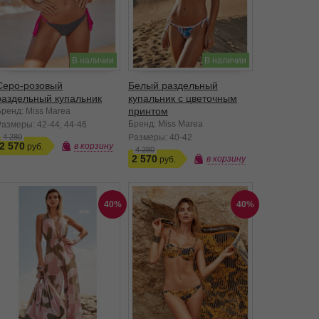
В наличии
В наличии
Серо-розовый
Белый раздельный
раздельный купальник
купальник с цветочным
принтом
Бренд: Miss Marea
Бренд: Miss Marea
Размеры:
42-44
44-46
4 280
Размеры:
40-42
2 570
в корзину
4 280
2 570
в корзину
40%
40%