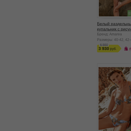
В
Белый раздельн
купальник с рису
Бренд: Amarea
Размеры:
40-42
42-
6 550
3 930