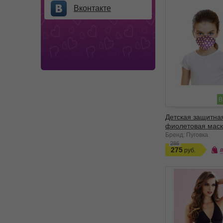
Вконтакте
В
Детская защитна
фиолетовая маск
Бренд: Пуговка
286
275