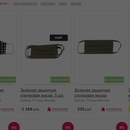
изне ↓
популярности
рейтингу
цене
скидке
 наличии
В наличии
В наличии
ая
Зеленая защитная
Зеленая защитная
хлопковая маска, 5 шт.
хлопковая маска
с
Бренд: Птица Феникс
Бренд: Птица Феникс
1 169
233
в корзину
в корзину
в корзину
4%
4%
4%