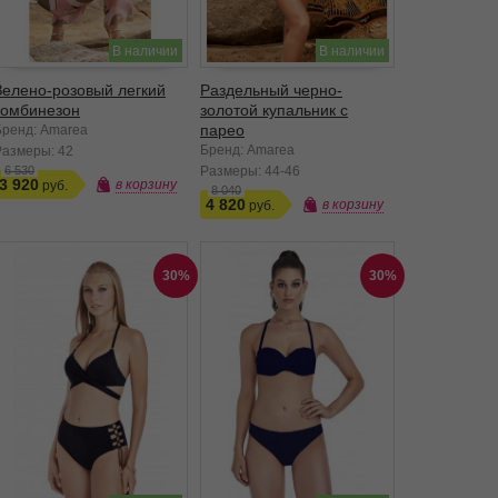
В наличии
В наличии
Зелено-розовый легкий
Раздельный черно-
комбинезон
золотой купальник с
парео
Бренд: Amarea
Бренд: Amarea
Размеры:
42
6 530
Размеры:
44-46
3 920
в корзину
8 040
4 820
в корзину
30%
30%