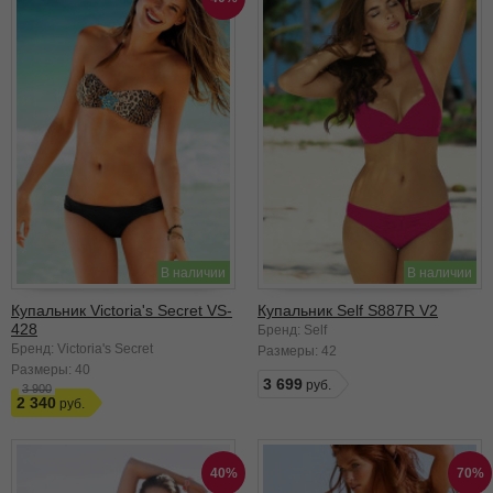
В наличии
В наличии
Купальник Victoria's Secret VS-
Купальник Self S887R V2
428
Бренд: Self
Бренд: Victoria's Secret
Размеры:
42
Размеры:
40
3 699
3 900
2 340
40%
70%