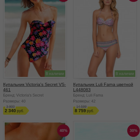
В наличии
В наличии
Купальник Victoria's Secret VS-
Купальник Luli Fama цветной
461
L448083
Бренд: Victoria's Secret
Бренд: Luli Fama
Размеры:
40
Размеры:
42
3 900
14 599
2 340
8 759
40%
30%