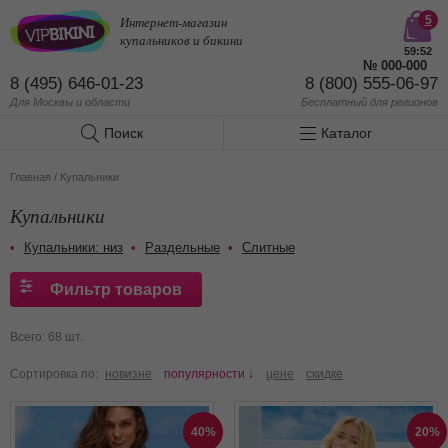
Интернет-магазин
5
купальников и бикини
59:50
№
000-000
8 (495) 646-01-23
8 (800) 555-06-97
Для Москвы и области
Бесплатный
для регионов
Поиск
Каталог
Главная
/
Купальники
Купальники
Купальники: низ
Раздельные
Слитные
Фильтр товаров
Всего: 68 шт.
Сортировка по:
новизне
популярности ↓
цене
скидке
40%
20%