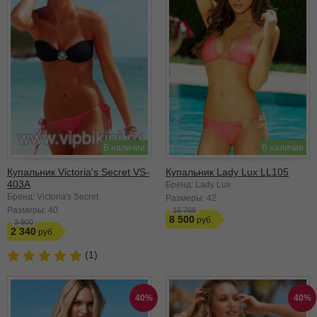
В наличии
В наличии
Купальник Victoria's Secret VS-
Купальник Lady Lux LL105
403A
Бренд: Lady Lux
Бренд: Victoria's Secret
Размеры:
42
Размеры:
40
16 769
8 500
3 900
2 340
(1)
40%
40%