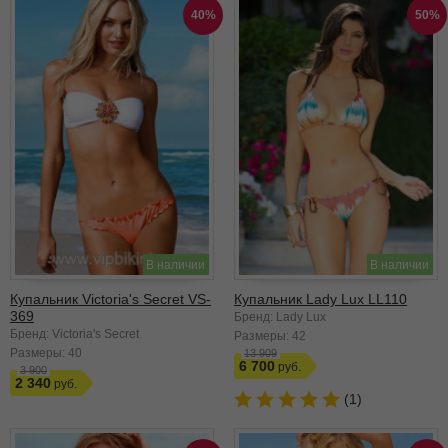
40%
50%
В наличии
В наличии
Купальник Victoria's Secret VS-
Купальник Lady Lux LL110
369
Бренд: Lady Lux
Бренд: Victoria's Secret
Размеры:
42
Размеры:
40
13 909
6 700
3 900
2 340
(1)