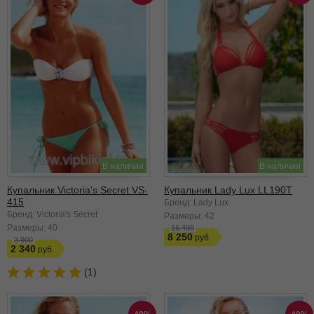
В наличии
В наличии
Купальник Victoria's Secret VS-
Купальник Lady Lux LL190T
415
Бренд: Lady Lux
Бренд: Victoria's Secret
Размеры:
42
Размеры:
40
16 499
8 250
3 900
2 340
(1)