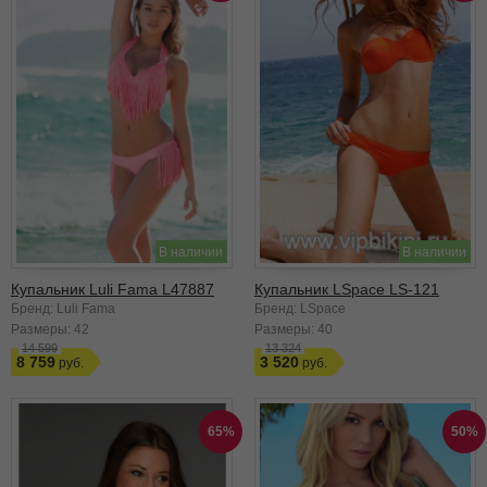
В наличии
В наличии
Купальник Luli Fama L47887
Купальник LSpace LS-121
Бренд: Luli Fama
Бренд: LSpace
Размеры:
42
Размеры:
40
14 599
13 324
8 759
3 520
65%
50%