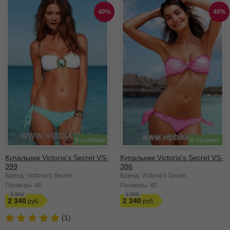
40%
40%
В наличии
В наличии
Купальник Victoria's Secret VS-
Купальник Victoria's Secret VS-
399
386
Бренд: Victoria's Secret
Бренд: Victoria's Secret
Размеры:
40
Размеры:
40
3 900
3 900
2 340
2 340
(1)