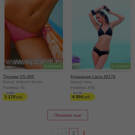
В наличии
В наличии
Трусики VS-365
Купальник Lisca 40176
Бренд: Victoria's Secret
Бренд: Lisca
Размеры:
40
Размеры:
80B
1 950
6 149
1 170
4 304
Показать еще
⟩
⟨
1
2