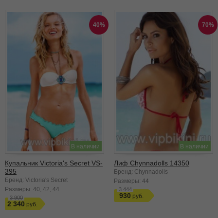
40%
70%
В наличии
В наличии
Купальник Victoria's Secret VS-
Лиф Chynnadolls 14350
395
Бренд: Chynnadolls
Бренд: Victoria's Secret
Размеры:
44
Размеры:
40
42
44
3 444
930
3 900
2 340