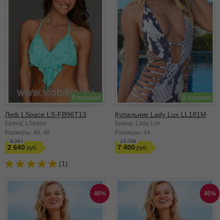
В наличии
В наличии
Лиф LSpace LS-FB96T13
Купальник Lady Lux LL181M
Бренд: LSpace
Бренд: Lady Lux
Размеры:
40
46
Размеры:
44
8 384
14 799
2 640
7 400
(1)
40%
40%