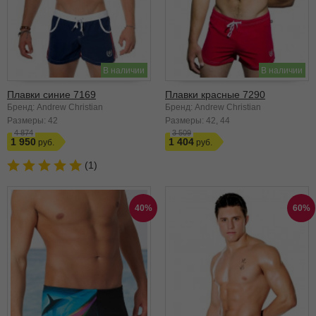
В наличии
В наличии
Плавки синие 7169
Плавки красные 7290
Бренд: Andrew Christian
Бренд: Andrew Christian
Размеры:
42
Размеры:
42
44
4 874
3 509
1 950
1 404
(1)
40%
60%