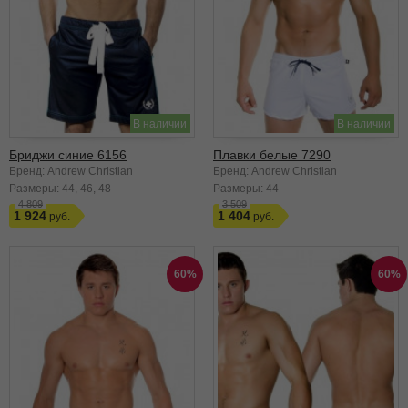
В наличии
В наличии
Бриджи синие 6156
Плавки белые 7290
Бренд: Andrew Christian
Бренд: Andrew Christian
Размеры:
44
46
48
Размеры:
44
4 809
3 509
1 924
1 404
60%
60%