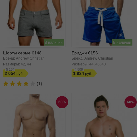
В наличии
В наличии
Шорты серые 6148
Бриджи 6156
Бренд: Andrew Christian
Бренд: Andrew Christian
Размеры:
42
44
Размеры:
44
46
48
5 134
4 809
2 054
1 924
(1)
60%
60%