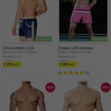
В наличии
В наличии
Синие плавки 7319
Плавки 7248 розовые
Бренд: Andrew Christian
Бренд: Andrew Christian
Размеры:
42
Размеры:
44
4 224
5 134
1 690
1 160
(1)
60%
60%