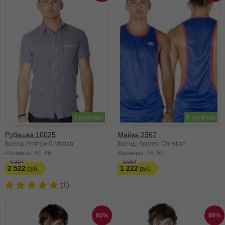
В наличии
В наличии
Рубашка 10025
Майка 2367
Бренд: Andrew Christian
Бренд: Andrew Christian
Размеры:
44
46
Размеры:
46
50
6 304
3 054
2 522
1 222
(1)
60%
60%