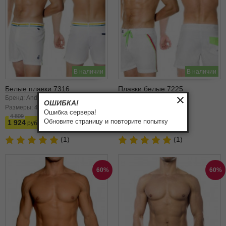
В наличии
В наличии
Белые плавки 7316
Плавки белые 7225
Бренд: Andrew Christian
Бренд: Andrew Christian
ОШИБКА!
Размеры:
42
46
Размеры:
44
Ошибка сервера!
4 809
5 004
Обновите страницу и повторите попытку
1 924
2 002
(1)
(1)
60%
60%