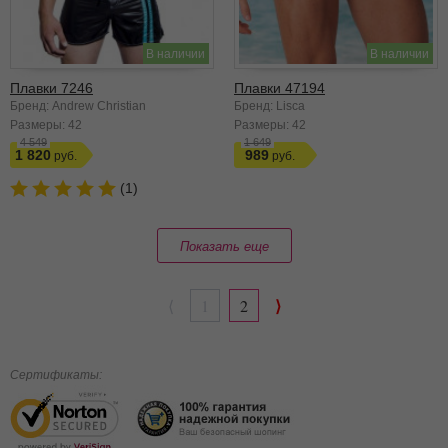
В наличии
В наличии
Плавки 7246
Плавки 47194
Бренд: Andrew Christian
Бренд: Lisca
Размеры:
42
Размеры:
42
4 549
1 649
1 820
989
(1)
Показать еще
⟩
⟨
1
2
Сертификаты: