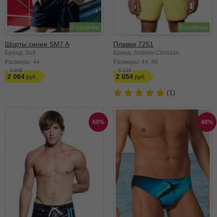
В наличии
В наличии
Шорты синие SM7 A
Плавки 7251
Бренд: Self
Бренд: Andrew Christian
Размеры:
44
Размеры:
44
46
2 949
5 134
2 064
2 054
(1)
60%
40%