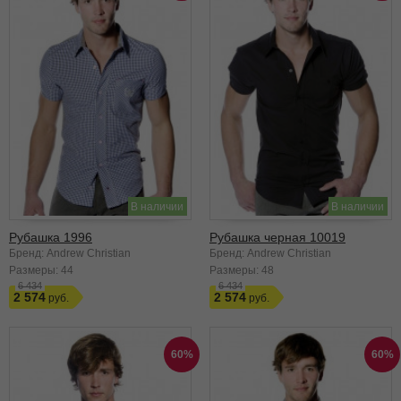
В наличии
В наличии
Рубашка 1996
Рубашка черная 10019
Бренд: Andrew Christian
Бренд: Andrew Christian
Размеры:
44
Размеры:
48
6 434
6 434
2 574
2 574
60%
60%