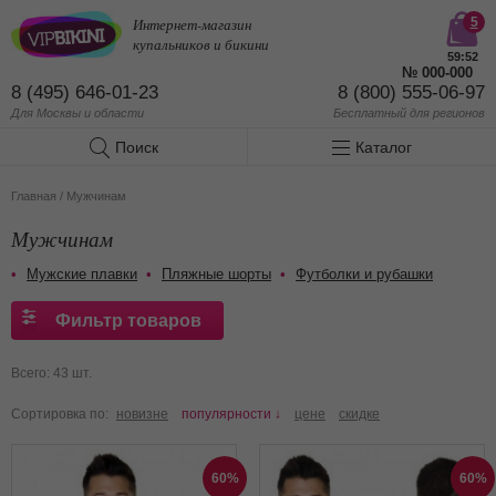
Интернет-магазин
5
купальников и бикини
59:51
№
000-000
8 (495) 646-01-23
8 (800) 555-06-97
Для Москвы и области
Бесплатный
для регионов
Поиск
Каталог
Главная
/
Мужчинам
Мужчинам
Мужские плавки
Пляжные шорты
Футболки и рубашки
Фильтр товаров
Всего: 43 шт.
Сортировка по:
новизне
популярности ↓
цене
скидке
60%
60%