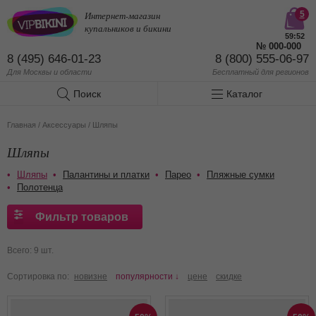
Интернет-магазин
5
купальников и бикини
59:51
№
000-000
8 (495) 646-01-23
8 (800) 555-06-97
Для Москвы и области
Бесплатный
для регионов
Поиск
Каталог
Главная
/
Аксессуары
/
Шляпы
Шляпы
Шляпы
Палантины и платки
Парео
Пляжные сумки
Полотенца
Фильтр товаров
Всего: 9 шт.
Сортировка по:
новизне
популярности ↓
цене
скидке