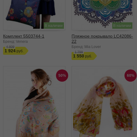
В наличии
В наличии
Комплект 5503744-1
Пляжное покрывало LC42086-
22
Бренд: Venera
Бренд: Mia Lover
4 809
1 924
1 799
1 550
50%
60%