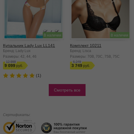
В наличии
В наличии
Купальник Lady Lux LL141
Комплект 10211
Бренд: Lady Lux
Бренд: Lisca
Размеры:
42
44
46
Размеры:
70B
70C
75B
75C
12 999
6 249
9 099
3 749
(1)
Смотреть все
Сертификаты: