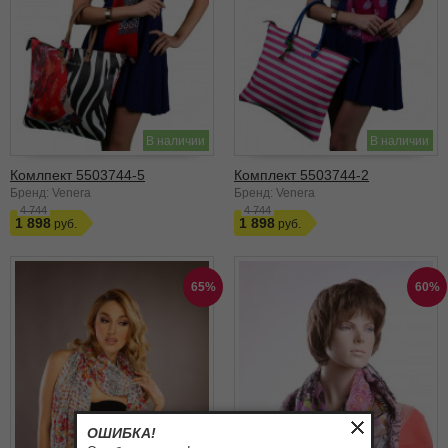
В наличии
В наличии
Комлпект 5503744-5
Комплект 5503744-2
Бренд: Venera
Бренд: Venera
4 744
4 744
1 898
1 898
65%
60%
ОШИБКА!