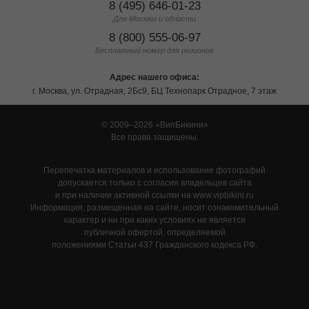
8 (495) 646-01-23
Для Москвы и области
8 (800) 555-06-97
Бесплатный номер для регионов
Адрес нашего офиса:
г. Москва, ул. Отрадная, 2Бс9, БЦ Технопарк Отрадное, 7 этаж
© 2009–2026
ВипБикини
Все права защищены.
Перепечатка материалов и использование фотографий
допускается только с согласия владельцев сайта
и при наличии активной ссылки на www.vipbikini.ru
Информация, размещенная на сайте, носит ознакомительный
характер и ни при каких условиях не является
публичной офертой, определяемой
положениями Статьи 437 Гражданского кодекса РФ.