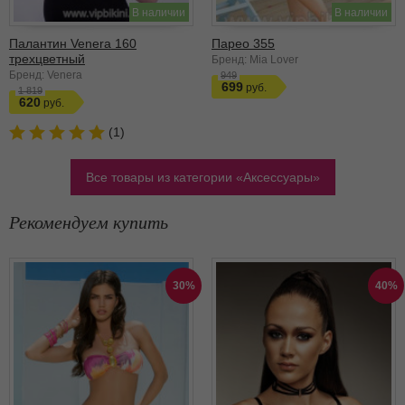
В наличии
В наличии
Палантин Venera 160
Парео 355
трехцветный
Бренд: Mia Lover
Бренд: Venera
949
699
1 819
620
(1)
Все товары из категории
Аксессуары
Рекомендуем купить
30%
40%