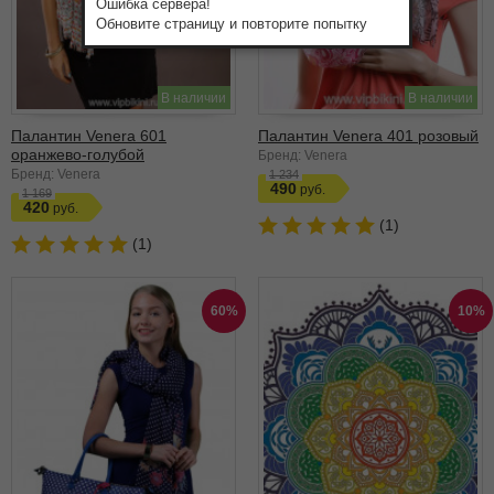
Ошибка сервера!
Обновите страницу и повторите попытку
В наличии
В наличии
Палантин Venera 601
Палантин Venera 401 розовый
оранжево-голубой
Бренд: Venera
Бренд: Venera
1 234
490
1 169
420
(1)
(1)
60%
10%