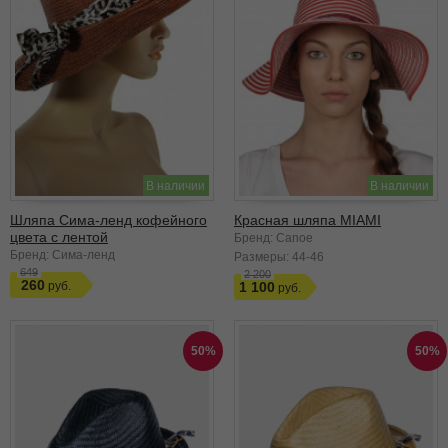
В наличии
В наличии
Шляпа Сима-ленд кофейного
Красная шляпа MIAMI
цвета с лентой
Бренд: Canoe
Бренд: Сима-ленд
Размеры:
44-46
649
2 200
260
1 100
50%
50%