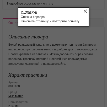
Подробнее о доставке и оплате
ОШИБКА!
Ошибка сервера!
Обновите страницу и повторите попытку
Основное
Доставка
Оплата
Описание товара
Белый раздельный купальник с цветочным принтом и бантиком
на лифе смотрится очень мило и подойдет для пляжного отдыха.
Плавки крепятся на завязках. Можно дополнить образ легким
парео или красивой пляжной шляпкой. Все необходимые
аксессуары можно найти на нашем сайте.
Характеристики
Артикул
8041188
Бренд
Miss Marea
Производство
Италия