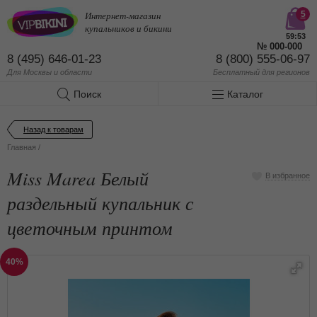
Интернет-магазин
5
купальников и бикини
59:53
№
000-000
8 (495) 646-01-23
8 (800) 555-06-97
Для Москвы и области
Бесплатный
для регионов
Поиск
Каталог
Назад к товарам
Главная
/
Miss Marea Белый
В избранное
раздельный купальник с
цветочным принтом
40%