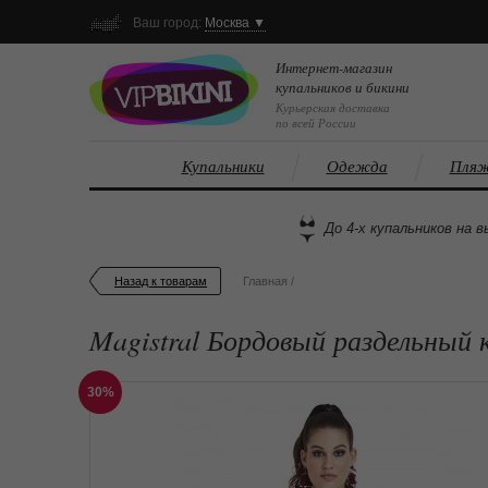
Ваш город:
Москва ▼
Интернет-магазин
купальников и бикини
Курьерская доставка
по всей России
Купальники
Одежда
Пляж
До 4-х купальников на в
Назад к товарам
Главная
/
Magistral Бордовый раздельный 
30%