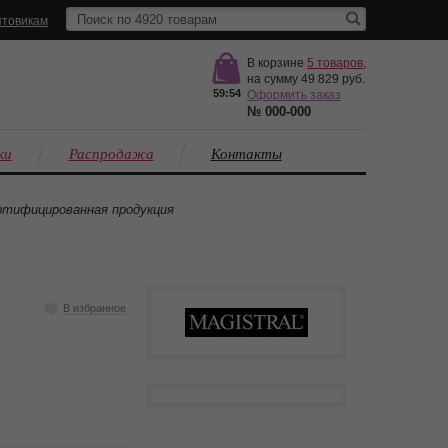
товикам
В корзине
5
товаров
,
на сумму
49 829
59:53
Оформить заказ
№
000-000
ки
Распродажа
Контакты
тифицированная продукция
В избранное