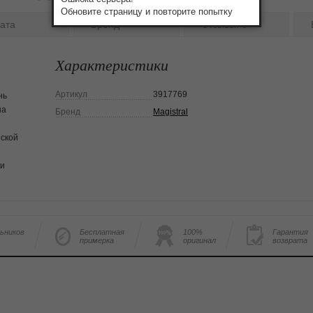
Обновите страницу и повторите попытку
ата
Бренд
Отзывы:
0
Характеристики
Артикул
3917769
нь
на
Бренд
Magistral
еской
ки
льников
Бесплатная
100%
Гарантия
примерка
оригинал
возврата