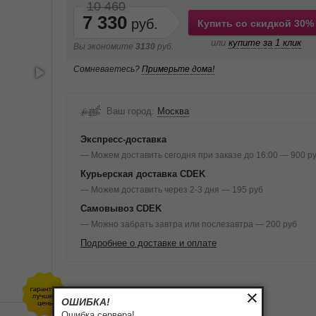
10 460
7 330
Купить со скидкой 30%
или
купите за 1 клик
Вы экономите
3130
руб.
Сомневаетесь?
Примерьте дома!
Ваш город:
Москва
Экспресс-доставка
— Можем доставить сегодня при заказе до 16:00 — 900 р
Курьерская доставка CDEK
— Можем доставить через 2-3 дня — 195 руб
Самовывоз CDEK
— Можно забрать завтра или послезавтра — 200 руб
Подробнее о доставке и оплате
ОШИБКА!
Ошибка сервера!