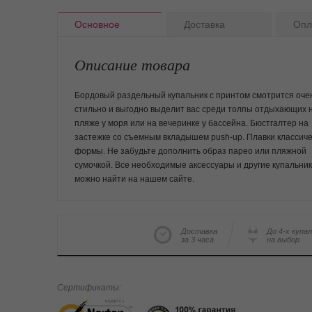
Основное
Доставка
Опл
Описание товара
Бордовый раздельный купальник с принтом смотрится оче
стильно и выгодно выделит вас среди толпы отдыхающих 
пляже у моря или на вечеринке у бассейна. Бюстгалтер на
застежке со съемным вкладышем push-up. Плавки классич
формы. Не забудьте дополнить образ парео или пляжной
сумочкой. Все необходимые аксессуары и другие купальни
можно найти на нашем сайте.
Доставка
До 4-х купа
за 3 часа
на выбор
Сертификаты: