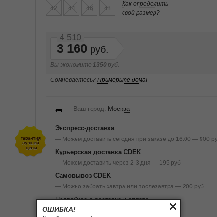
Как определить
42
44
46
48
свой размер?
4 510
3 160
Вы экономите
1350
руб.
Сомневаетесь?
Примерьте дома!
Ваш город:
Москва
Экспресс-доставка
— Можем доставить сегодня при заказе до 16:00 — 900 р
Курьерская доставка CDEK
— Можем доставить через 2-3 дня — 195 руб
Самовывоз CDEK
— Можно забрать завтра или послезавтра — 200 руб
Подробнее о доставке и оплате
ОШИБКА!