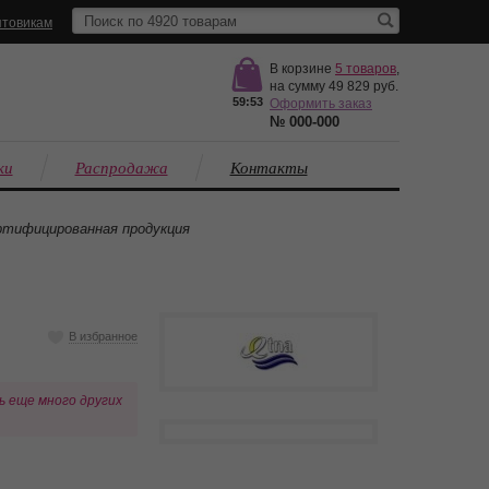
товикам
В корзине
5
товаров
,
на сумму
49 829
59:53
Оформить заказ
№
000-000
ки
Распродажа
Контакты
тифицированная продукция
В избранное
ь еще много других