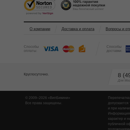
О компании
Доставка и оплата
Вопросы и от
Способы
Способы
оплаты:
доставки:
8 (4
Круглосуточно.
Для Мос
© 2009–2026
ВипБикини
Перепечатка
Все права защищены.
допускается 
и при наличи
Информация,
характер и н
публичной о
положениями