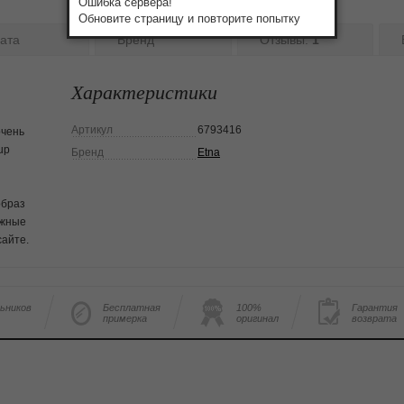
Ошибка сервера!
Обновите страницу и повторите попытку
ата
Бренд
Отзывы:
1
Характеристики
Артикул
6793416
очень
up
Бренд
Etna
образ
яжные
сайте.
льников
Бесплатная
100%
Гарантия
примерка
оригинал
возврата