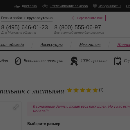
Доставка
Отслеживание заказов
Избранное: 0
Оп
Режим работы:
круглосуточно
Перезвоните мне
8 (495) 646-01-23
8 (800) 555-06-97
Для Москвы и области
Бесплатный
номер
для регионов
ная одежда
Аксессуары
Мужчинам
Новин
ыбор
Бесплатная примерка
100% оригинал
Сер
упальник с листьями
(1)
К сожалению данный товар весь раскуплен. Но у нас ест
моделей!
Выберите размер