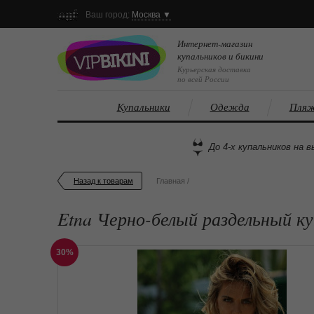
Ваш город:
Москва ▼
Интернет-магазин
купальников и бикини
Курьерская доставка
по всей России
Купальники
Одежда
Пляж
До 4-х купальников на в
Назад к товарам
Главная
/
Etna Черно-белый раздельный к
30%