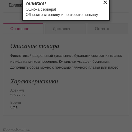
ОШИБКА!
Подробнее о доставке и оплате
Ошибка сервера!
Обновите страницу и повторите попытку
Основное
Доставка
Оплата
Описание товара
Фиолетовый раздельный купальник с бусинами состоит из плавок
и лифа на мягком поролоне. Купальник украшен бусинами.
Дополнить образ можно с помощью пляжного платья или парео.
Характеристики
Артикул
5397236
Бренд
Etna
Сертификаты: