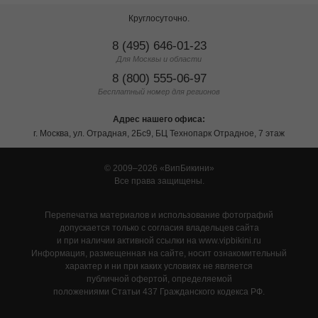
Круглосуточно.
8 (495) 646-01-23
Для Москвы и области
8 (800) 555-06-97
Бесплатный номер для регионов
Адрес нашего офиса:
г. Москва, ул. Отрадная, 2Бс9, БЦ Технопарк Отрадное, 7 этаж
© 2009–2026
ВипБикини
Все права защищены.
Перепечатка материалов и использование фотографий
допускается только с согласия владельцев сайта
и при наличии активной ссылки на www.vipbikini.ru
Информация, размещенная на сайте, носит ознакомительный
характер и ни при каких условиях не является
публичной офертой, определяемой
положениями Статьи 437 Гражданского кодекса РФ.