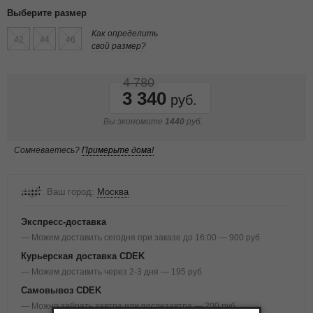
Выберите размер
Как определить
42
44
46
свой размер?
4 780
3 340
Вы экономите
1440
руб.
Сомневаетесь?
Примерьте дома!
Ваш город:
Москва
Экспресс-доставка
— Можем доставить сегодня при заказе до 16:00 — 900 руб
Курьерская доставка CDEK
— Можем доставить через 2-3 дня — 195 руб
Самовывоз CDEK
— Можно забрать завтра или послезавтра — 200 руб