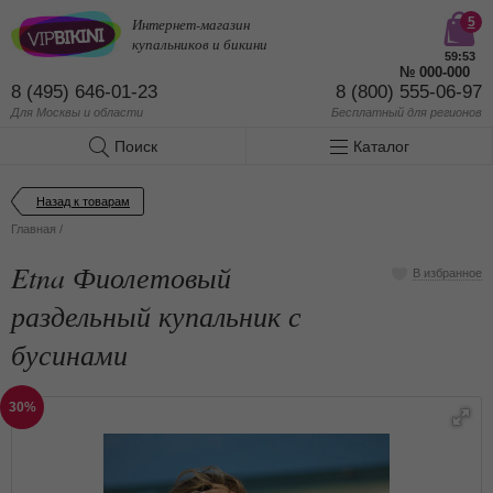
Интернет-магазин
5
купальников и бикини
59:53
№
000-000
8 (495) 646-01-23
8 (800) 555-06-97
Для Москвы и области
Бесплатный
для регионов
Поиск
Каталог
Назад к товарам
Главная
/
Etna Фиолетовый
В избранное
раздельный купальник с
бусинами
30%