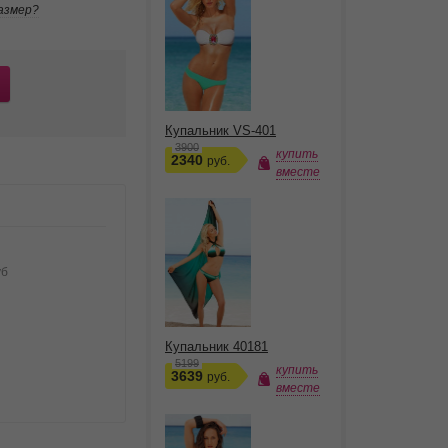
азмер?
Купальник VS-401
3900
купить
2340
руб.
вместе
уб
Купальник 40181
5199
купить
3639
руб.
вместе