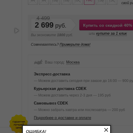
70C
44
44
70B
70B
70C
75B
75C
свой р
4 499
2 699
Купить со скидкой 40%
или
купите за 1 клик
Вы экономите
1800
руб.
Сомневаетесь?
Примерьте дома!
Ваш город:
Москва
Экспресс-доставка
— Можем доставить сегодня при заказе до 16:00 — 900 р
Курьерская доставка CDEK
— Можем доставить через 2-3 дня — 195 руб
Самовывоз CDEK
— Можно забрать завтра или послезавтра — 200 руб
Подробнее о доставке и оплате
ОШИБКА!