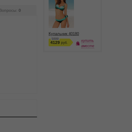
Вопросы:
0
Купальник 40180
5899
купить
4129
руб.
вместе