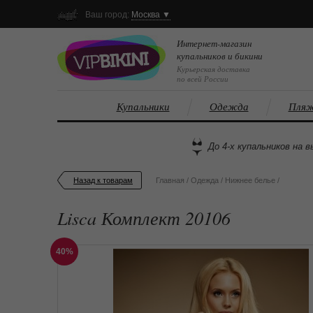
Ваш город:
Москва ▼
Интернет-магазин
купальников и бикини
Курьерская доставка
по всей России
Купальники
Одежда
Пляж
До 4-х купальников на в
Назад к товарам
Главная
/
Одежда
/
Нижнее белье
/
Lisca Комплект 20106
40%