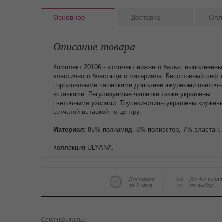
Основное
Доставка
Опл
Описание товара
Комплект 20106 - комплект нижнего белья, выполненны
эластичного блестящего материала. Бессшовный лиф 
поролоновыми чашечками дополнен ажурными цветоч
вставками. Регулируемые чашечки также украшены
цветочными узорами. Трусики-слипы украшены кружев
сетчатой вставкой по центру.
Материал:
85% полиамид, 8% полиэстер, 7% эластан.
Коллекция ULYANA.
Доставка
До 4-х купа
за 3 часа
на выбор
Сертификаты: