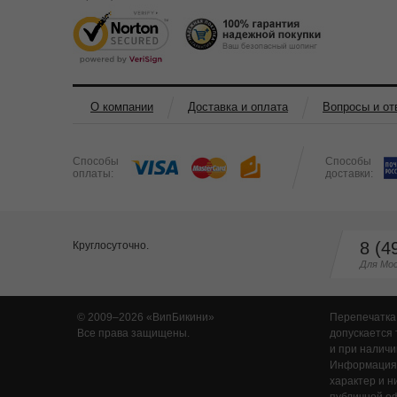
О компании
Доставка и оплата
Вопросы и от
Способы
Способы
оплаты:
доставки:
8 (4
Круглосуточно.
Для Мос
© 2009–2026
ВипБикини
Перепечатка
Все права защищены.
допускается 
и при наличи
Информация,
характер и н