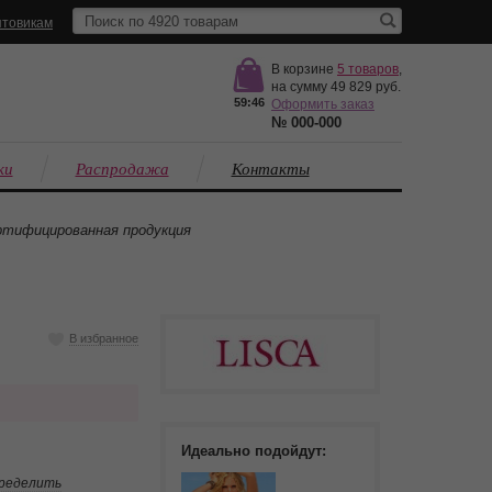
товикам
В корзине
5
товаров
,
на сумму
49 829
59:46
Оформить заказ
№
000-000
ки
Распродажа
Контакты
тифицированная продукция
В избранное
Идеально подойдут:
пределить