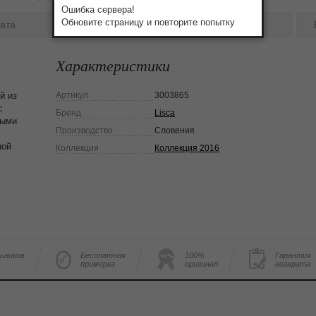
Ошибка сервера!
Обновите страницу и повторите попытку
ата
Бренд
Отзывы:
0
Характеристики
й из
Артикул
3003865
с
Бренд
Lisca
ными
Производство
Словения
ной
Коллекция
Коллекция 2016
льников
Бесплатная
100%
Гарантия
примерка
оригинал
возврата