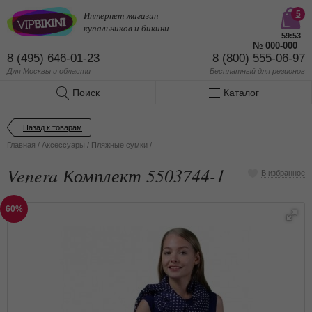
Интернет-магазин
5
купальников и бикини
59:53
№
000-000
8 (495) 646-01-23
8 (800) 555-06-97
Для Москвы и области
Бесплатный
для регионов
Поиск
Каталог
Назад к товарам
Главная
/
Аксессуары
/
Пляжные сумки
/
Venera Комплект 5503744-1
В избранное
60%