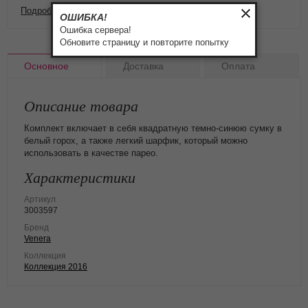
Подробнее о доставке и оплате
ОШИБКА!
Ошибка сервера!
Обновите страницу и повторите попытку
Основное
Доставка
Оплата
Описание товара
Комплект включает в себя квадратную темно-синюю сумку в
белый горох, а также легкий шарфик, который можно
использовать в качестве парео.
Характеристики
Артикул
3003597
Бренд
Venera
Коллекция
Коллекция 2016