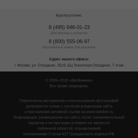
Круглосуточно.
8 (495) 646-01-23
Для Москвы и области
8 (800) 555-06-97
Бесплатный номер для регионов
Адрес нашего офиса:
г. Москва, ул. Отрадная, 2Бс9, БЦ Технопарк Отрадное, 7 этаж
© 2009–2026
ВипБикини
Все права защищены.
Перепечатка материалов и использование фотографий
допускается только с согласия владельцев сайта
и при наличии активной ссылки на www.vipbikini.ru
Информация, размещенная на сайте, носит ознакомительный
характер и ни при каких условиях не является
публичной офертой, определяемой
положениями Статьи 437 Гражданского кодекса РФ.