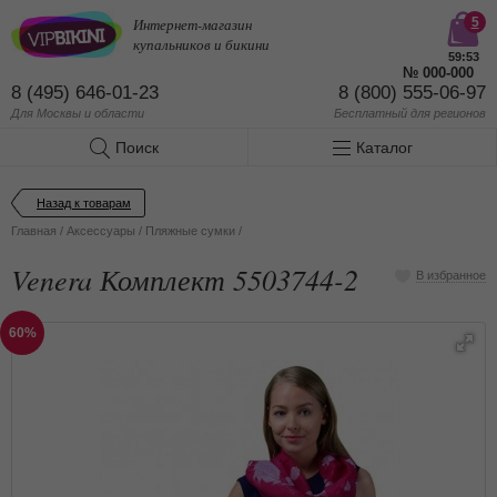
Интернет-магазин
5
купальников и бикини
59:53
№
000-000
8 (495) 646-01-23
8 (800) 555-06-97
Для Москвы и области
Бесплатный
для регионов
Поиск
Каталог
Назад к товарам
Главная
/
Аксессуары
/
Пляжные сумки
/
Venera Комплект 5503744-2
В избранное
60%