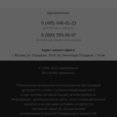
Круглосуточно.
8 (495) 646-01-23
Для Москвы и области
8 (800) 555-06-97
Бесплатный номер для регионов
Адрес нашего офиса:
г. Москва, ул. Отрадная, 2Бс9, БЦ Технопарк Отрадное, 7 этаж
© 2009–2026
ВипБикини
Все права защищены.
Перепечатка материалов и использование фотографий
допускается только с согласия владельцев сайта
и при наличии активной ссылки на www.vipbikini.ru
Информация, размещенная на сайте, носит ознакомительный
характер и ни при каких условиях не является
публичной офертой, определяемой
положениями Статьи 437 Гражданского кодекса РФ.