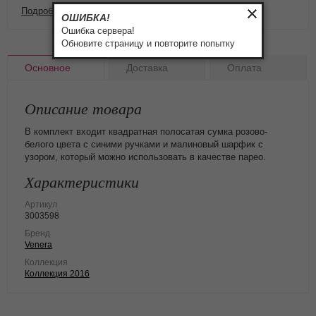
Подробнее о доставке и оплате
ОШИБКА!
Ошибка сервера!
Обновите страницу и повторите попытку
Основное
Доставка
Оплата
Описание товара
В комплект входит квадратная полосатая сумка розово-
белого цвета с синими ручками и малиновый шарфик с
узором, который можно использовать в качестве парео.
Характеристики
Артикул
3003598
Бренд
Venera
Коллекция
Коллекция 2016