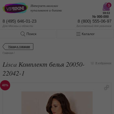
Интернет-магазин
5
купальников и бикини
59:53
№
000-000
8 (495) 646-01-23
8 (800) 555-06-97
Для Москвы и области
Бесплатный
для регионов
Поиск
Каталог
Назад к товарам
Главная
/
Lisca Комплект белья 20050-
В избранное
22042-1
40%