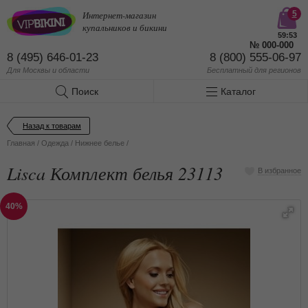
Интернет-магазин
5
купальников и бикини
59:53
№
000-000
8 (495) 646-01-23
8 (800) 555-06-97
Для Москвы и области
Бесплатный
для регионов
Поиск
Каталог
Назад к товарам
Главная
/
Одежда
/
Нижнее белье
/
Lisca Комплект белья 23113
В избранное
40%