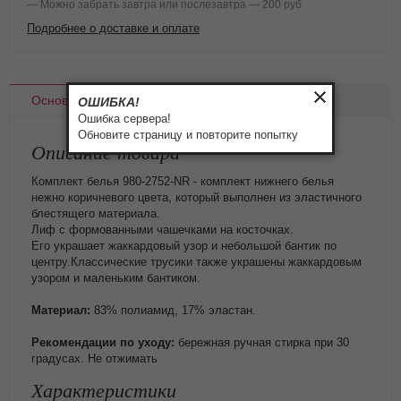
— Можно забрать завтра или послезавтра — 200 руб
Подробнее о доставке и оплате
Основное
Доставка
Оплата
ОШИБКА!
Ошибка сервера!
Обновите страницу и повторите попытку
Описание товара
Комплект белья 980-2752-NR - комплект нижнего белья
нежно коричневого цвета, который выполнен из эластичного
блестящего материала.
Лиф с формованными чашечками на косточках.
Его украшает жаккардовый узор и небольшой бантик по
центру.Классические трусики также украшены жаккардовым
узором и маленьким бантиком.
Материал:
83% полиамид, 17% эластан.
Рекомендации по уходу:
бережная ручная стирка при 30
градусах. Не отжимать
Характеристики