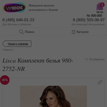
Интернет-магазин
5
купальников и бикини
59:52
№
000-000
8 (495) 646-01-23
8 (800) 555-06-97
Для Москвы и области
Бесплатный
для регионов
Поиск
Каталог
Назад к товарам
Главная
/
Lisca Комплект белья 980-
В избранное
2752-NR
40%