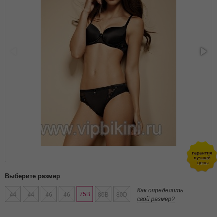
Выберите размер
Как определить
75B
44
44
46
46
80B
80D
свой размер?