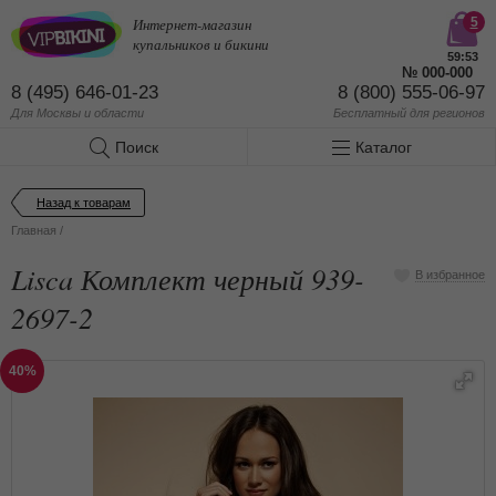
Интернет-магазин
5
купальников и бикини
59:53
№
000-000
8 (495) 646-01-23
8 (800) 555-06-97
Для Москвы и области
Бесплатный
для регионов
Поиск
Каталог
Назад к товарам
Главная
/
Lisca Комплект черный 939-
В избранное
2697-2
40%