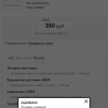
Как определить
Без размера
свой размер?
900
390
Вы экономите
510
руб.
Сомневаетесь?
Примерьте дома!
Ваш город:
Москва
Экспресс-доставка
— Можем доставить сегодня при заказе до 16:00 — 900 руб
Курьерская доставка CDEK
— Можем доставить через 2-3 дня — 195 руб
Самовывоз CDEK
— Можно забрать завтра или послезавтра — 200 руб
ОШИБКА!
Подробнее о доставке и оплате
Ошибка сервера!