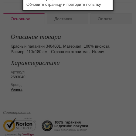
Обновите страницу и повторите попытку
Основное
Доставка
Оплата
Описание товара
Красный палантин 3404601. Материал: 100% вискоза.
Размер: 110х180 см. Страна изготовитель: Италия
Характеристики
Артикул
2693040
Бренд
Venera
Сертификаты: