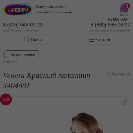
Интернет-магазин
5
купальников и бикини
59:53
№
000-000
8 (495) 646-01-23
8 (800) 555-06-97
Для Москвы и области
Бесплатный
для регионов
Поиск
Каталог
Назад к товарам
Главная
/
Venera Красный палантин
В избранное
3404601
55%