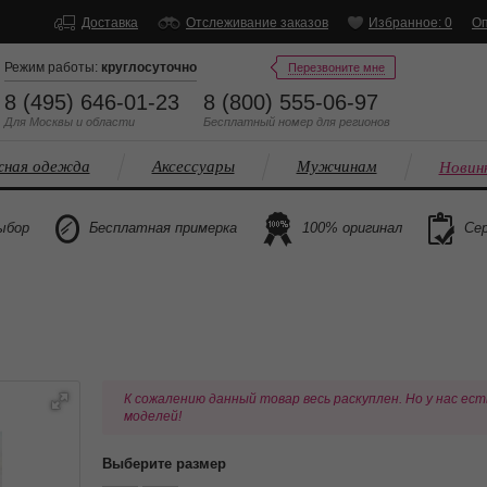
Доставка
Отслеживание заказов
Избранное: 0
Оп
Режим работы:
круглосуточно
Перезвоните мне
8 (495) 646-01-23
8 (800) 555-06-97
Для Москвы и области
Бесплатный
номер
для регионов
ная одежда
Аксессуары
Мужчинам
Новин
ыбор
Бесплатная примерка
100% оригинал
Сер
К сожалению данный товар весь раскуплен. Но у нас ест
моделей!
Выберите размер