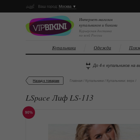
Ваш город:
Москва ▼
Интернет-магазин
купальников и бикини
Курьерская доставка
по всей России
Купальники
Одежда
Пляж
До 4-х купальников на в
Назад к товарам
Главная
/
Купальники
/
Купальники: верх
/
LSpace Лиф LS-113
90%