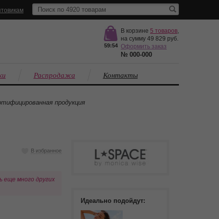
товикам
В корзине
5
товаров
,
на сумму
49 829
59:53
Оформить заказ
№
000-000
ки
Распродажа
Контакты
тифицированная продукция
В избранное
ь еще много других
Идеально подойдут: