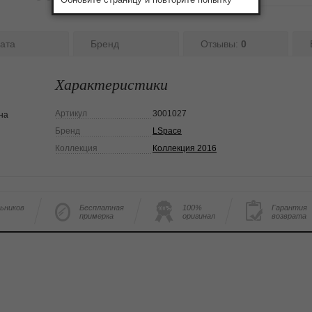
ата
Бренд
Отзывы:
0
Характеристики
Артикул
3001027
на
Бренд
LSpace
Коллекция
Коллекция 2016
льников
Бесплатная
100%
Гарантия
примерка
оригинал
возврата