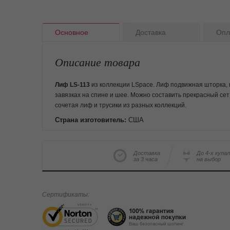
Основное
Доставка
Опл
Описание товара
Лиф LS-113
из коллекции LSpace. Лиф подвижная шторка, 
завязках на спине и шее. Можно составить прекрасный сет
сочетая лиф и трусики из разных коллекций.
Страна изготовитель:
США
Доставка
До 4-х купа
за 3 часа
на выбор
Сертификаты: