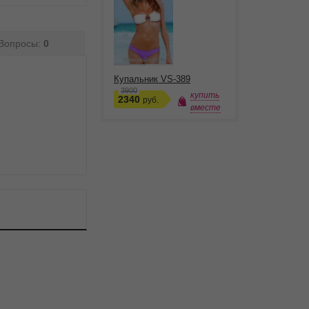
Вопросы:
0
Купальник VS-389
3900
купить
2340
руб.
вместе