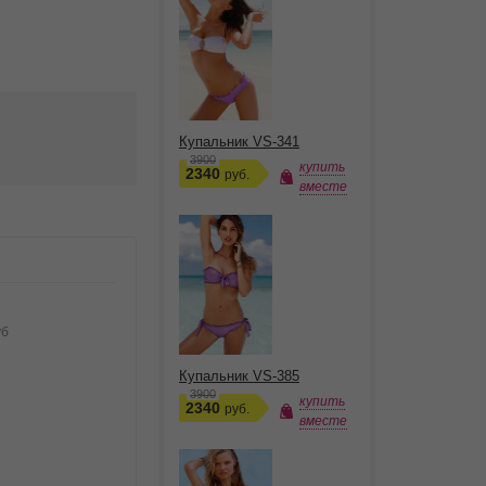
Купальник VS-341
3900
купить
2340
руб.
вместе
уб
Купальник VS-385
3900
купить
2340
руб.
вместе