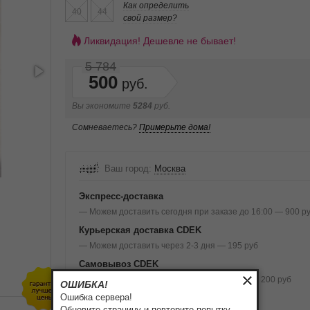
Как определить
40
44
свой размер?
Ликвидация! Дешевле не бывает!
5 784
500
Вы экономите
5284
руб.
Сомневаетесь?
Примерьте дома!
Ваш город:
Москва
Экспресс-доставка
— Можем доставить сегодня при заказе до 16:00 — 900 р
Курьерская доставка CDEK
— Можем доставить через 2-3 дня — 195 руб
Самовывоз CDEK
— Можно забрать завтра или послезавтра — 200 руб
ОШИБКА!
Ошибка сервера!
Подробнее о доставке и оплате
Обновите страницу и повторите попытку