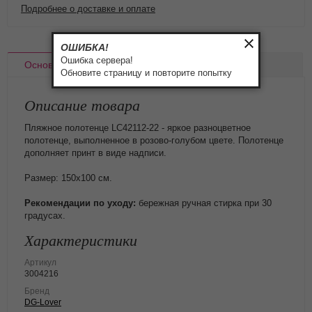
Подробнее о доставке и оплате
ОШИБКА!
Ошибка сервера!
Основное
Доставка
Оплата
Обновите страницу и повторите попытку
Описание товара
Пляжное полотенце LC42112-22 - яркое разноцветное
полотенце, выполненное в розово-голубом цвете. Полотенце
дополняет принт в виде надписи.
Размер: 150х100 см.
Рекомендации по уходу:
бережная ручная стирка при 30
градусах.
Характеристики
Артикул
3004216
Бренд
DG-Lover