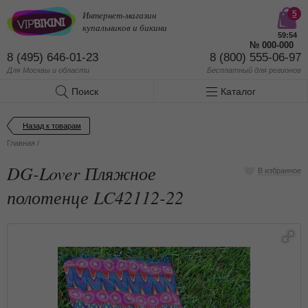
Интернет-магазин
5
купальников и бикини
59:53
№
000-000
8 (495) 646-01-23
8 (800) 555-06-97
Для Москвы и области
Бесплатный
для регионов
Поиск
Каталог
Назад к товарам
Главная
/
DG-Lover Пляжное
В избранное
полотенце LC42112-22