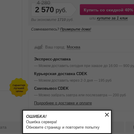
4 280
2 570
Купить со скидкой 40%
или
купите за 1 клик
Вы экономите
1710
руб.
Сомневаетесь?
Примерьте дома!
Ваш город:
Москва
Экспресс-доставка
— Можем доставить сегодня при заказе до 16:00 — 900 р
Курьерская доставка CDEK
— Можем доставить через 2-3 дня — 195 руб
Самовывоз CDEK
— Можно забрать завтра или послезавтра — 200 руб
Подробнее о доставке и оплате
ОШИБКА!
Ошибка сервера!
ата
Бренд
Отзывы:
0
Обновите страницу и повторите попытку