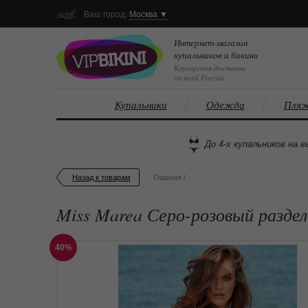
Ваш город:
Москва ▼
Интернет-магазин
купальников и бикини
Курьерская доставка
по всей России
Купальники
Одежда
Пляж
До 4-х купальников на в
Назад к товарам
Главная
/
Miss Marea Серо-розовый разде
40%