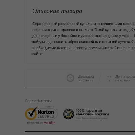
Описание товара
Серо-розовый раздельный купальник с волнистыми вставк
лифе смотрится красиво и стильно. Такой купальник подой
для вечеринки у бассейна и для пляжного отдыха у моря. 
забудьте дополнить образ шляпкой или пляжной сумочкой.
необходимые пляжные аксессуарами можно найти на наш
сайте.
Доставка
До 4-х купа
за 3 часа
на выбор
Сертификаты: