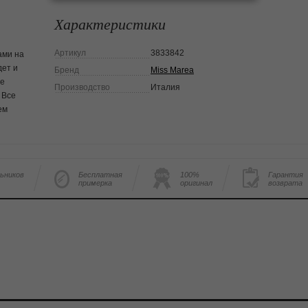
Характеристики
Артикул
3833842
ами на
дет и
Бренд
Miss Marea
Не
Производство
Италия
 Все
ем
льников
Бесплатная
100%
Гарантия
примерка
оригинал
возврата