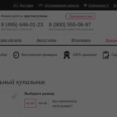
Доставка
Отслеживание заказов
Избранное: 0
Оп
Режим работы:
круглосуточно
Перезвоните мне
8 (495) 646-01-23
8 (800) 555-06-97
Для Москвы и области
Бесплатный
номер
для регионов
ная одежда
Аксессуары
Мужчинам
Новин
ыбор
Бесплатная примерка
100% оригинал
Сер
льный купальник
Выберите размер
Как определить
42-44
44-46
свой размер?