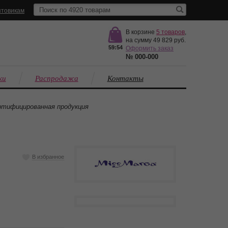
товикам
В корзине
5
товаров
,
на сумму
49 829
59:53
Оформить заказ
№
000-000
ки
Распродажа
Контакты
тифицированная продукция
В избранное