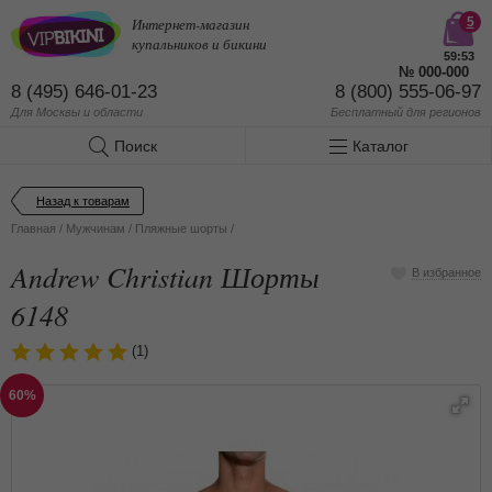
Интернет-магазин
5
купальников и бикини
59:53
№
000-000
8 (495) 646-01-23
8 (800) 555-06-97
Для Москвы и области
Бесплатный
для регионов
Поиск
Каталог
Назад к товарам
Главная
/
Мужчинам
/
Пляжные шорты
/
Andrew Christian Шорты
В избранное
6148
(1)
60%