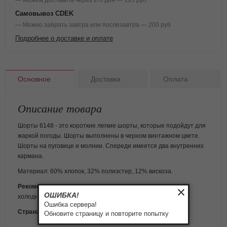
— Можем доставить через 2-3 дня — 195 руб
Самовывоз CDEK
— Можно забрать завтра или послезавтра — 200 руб
Подробнее о доставке и оплате
Основное
Доставка
Оплата
Описание товара
Шорты 6148 - это короткие легкие шорты, которые подойдут для
жаркой погоды. Шорты выполнены в черном винтажном цвете.
Шорты на пуговице и молнии. Спереди имеется два внутренних
кармана.
Материал: 60% хлопок, 32% полиэстер, 12% вискоза.
Рекомендации по уходу:
бережная машинная стирка в
ОШИБКА!
холодной воде
.
Ошибка сервера!
Страна изготовитель:
США
Обновите страницу и повторите попытку