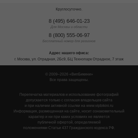
Круглосуточно.
8 (495) 646-01-23
Для Москвы и области
8 (800) 555-06-97
Бесплатный номер для регионов
Адрес нашего офиса:
г. Москва, ул. Отрадная, 2Бс9, БЦ Технопарк Отрадное, 7 этаж
© 2009–2026
ВипБикини
Все права защищены.
Перепечатка материалов и использование фотографий
допускается только с согласия владельцев сайта
и при наличии активной ссылки на www.vipbikini.ru
Информация, размещенная на сайте, носит ознакомительный
характер и ни при каких условиях не является
публичной офертой, определяемой
положениями Статьи 437 Гражданского кодекса РФ.