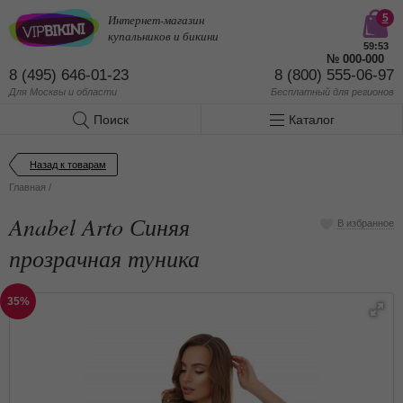
Интернет-магазин
5
купальников и бикини
59:53
№
000-000
8 (495) 646-01-23
8 (800) 555-06-97
Для Москвы и области
Бесплатный
для регионов
Поиск
Каталог
Назад к товарам
Главная
/
Anabel Arto Синяя
В избранное
прозрачная туника
35%