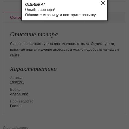
ОШИБКА!
Ошибка сервера!
Обновите страницу и повторите попытку
Основное
Доставка
Оплата
Описание товара
Синяя прозрачная туника для пляжного отдыха. Другие туники,
пляжные платья и дургие аксессуары можно подобрать на нашем
сайте.
Характеристики
Артикул
1930291
Бренд
Anabel Arto
Производство
Россия
Сертификаты: