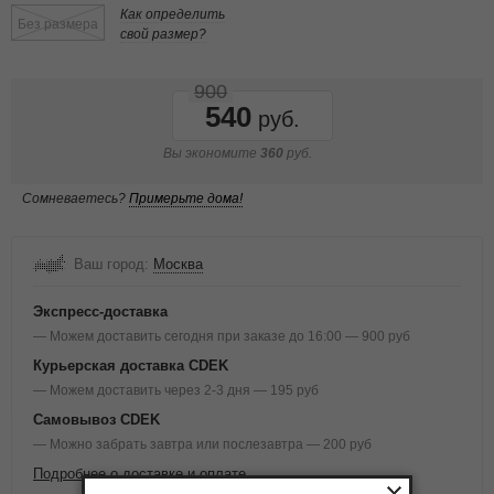
Как определить
Без размера
свой размер?
900
540
Вы экономите
360
руб.
Сомневаетесь?
Примерьте дома!
Ваш город:
Москва
Экспресс-доставка
— Можем доставить сегодня при заказе до 16:00 — 900 руб
Курьерская доставка CDEK
— Можем доставить через 2-3 дня — 195 руб
Самовывоз CDEK
— Можно забрать завтра или послезавтра — 200 руб
Подробнее о доставке и оплате