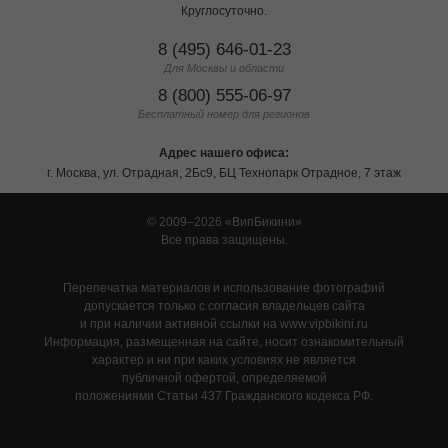
Круглосуточно.
8 (495) 646-01-23
Для Москвы и области
8 (800) 555-06-97
Бесплатный номер для регионов
Адрес нашего офиса:
г. Москва, ул. Отрадная, 2Бс9, БЦ Технопарк Отрадное, 7 этаж
© 2009–2026
ВипБикини
Все права защищены.
Перепечатка материалов и использование фотографий
допускается только с согласия владельцев сайта
и при наличии активной ссылки на www.vipbikini.ru
Информация, размещенная на сайте, носит ознакомительный
характер и ни при каких условиях не является
публичной офертой, определяемой
положениями Статьи 437 Гражданского кодекса РФ.