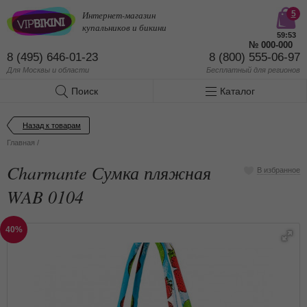
Интернет-магазин
5
купальников и бикини
59:53
№
000-000
8 (495) 646-01-23
8 (800) 555-06-97
Для Москвы и области
Бесплатный
для регионов
Поиск
Каталог
Назад к товарам
Главная
/
Charmante Сумка пляжная
В избранное
WAB 0104
40%