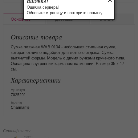
ОШИБКА!
Ошибка сервера!
Обновите страницу и повторите попытку
Основное
Доставка
Оплата
Описание товара
Сумка пляжная WAB 0104 - небольшая стильная сумка,
которая отлично подойдет для летнего отдыха. Сумка
вытянутой формы. Модель с двумя ручками крученого типа.
Оснащена внутренним карманом на молнии. Размер 35 х 17
см.
Характеристики
Артикул
7025291
Бренд
Charmante
Сертификаты: