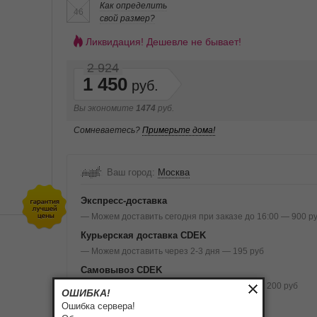
Как определить
46
свой размер?
Ликвидация! Дешевле не бывает!
2 924
1 450
Вы экономите
1474
руб.
Сомневаетесь?
Примерьте дома!
Ваш город:
Москва
Экспресс-доставка
— Можем доставить сегодня при заказе до 16:00 — 900 р
Курьерская доставка CDEK
— Можем доставить через 2-3 дня — 195 руб
Самовывоз CDEK
— Можно забрать завтра или послезавтра — 200 руб
ОШИБКА!
Подробнее о доставке и оплате
Ошибка сервера!