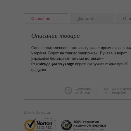
Основное
Доставка
Опл
Описание товара
Слегка приталенная пляжная туника с яркими красным
узорами. Ворот на тонких завязочках. Рукава и ворот
украшены белыми сетчатыми вставками.
Рекомендации по уходу:
бережная ручная стирка при 30
градусах.
Доставка
До 4-х купа
за 3 часа
на выбор
Сертификаты: