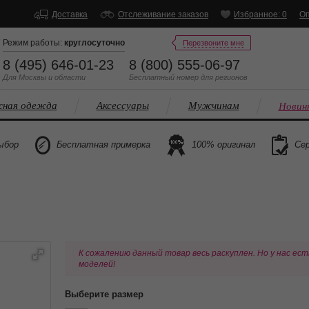
Доставка
Отслеживание заказов
Избранное: 0
Оп
Режим работы:
круглосуточно
Перезвоните мне
8 (495) 646-01-23
8 (800) 555-06-97
Для Москвы и области
Бесплатный
номер
для регионов
ная одежда
Аксессуары
Мужчинам
Новин
ыбор
Бесплатная примерка
100% оригинал
Сер
К сожалению данный товар весь раскуплен. Но у нас ест
моделей!
Выберите размер