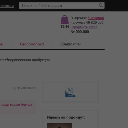
товикам
В корзине
5
товаров
,
на сумму
49 829
59:53
Оформить заказ
№
000-000
ки
Распродажа
Контакты
тифицированная продукция
В избранное
ь еще много других
Идеально подойдут: