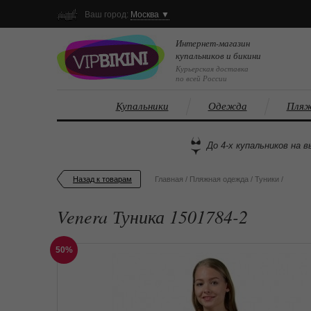
Ваш город:
Москва ▼
Интернет-магазин
купальников и бикини
Курьерская доставка
по всей России
Купальники
Одежда
Пляж
До 4-х купальников на в
Назад к товарам
Главная
/
Пляжная одежда
/
Туники
/
Venera Туника 1501784-2
50%