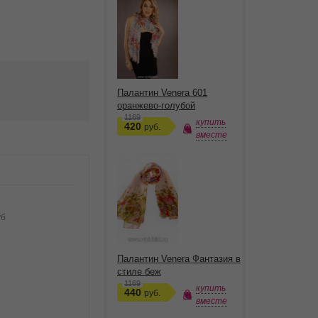
Палантин Venera 601
оранжево-голубой
1169
купить
420
руб.
вместе
уб
Палантин Venera Фантазия в
стиле беж
1169
купить
440
руб.
вместе