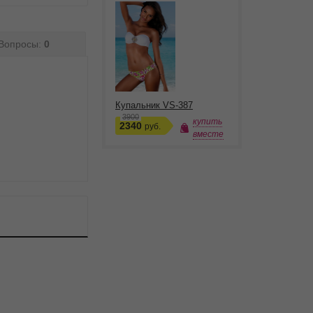
Вопросы:
0
Купальник VS-387
3900
купить
2340
руб.
вместе