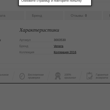
Обновите страницу и повторите попытку
ата
Бренд
Отзывы:
0
Характеристики
и
Артикул
3003530
Бренд
Venera
Коллекция
Коллекция 2016
льников
Бесплатная
100%
Гарантия
примерка
оригинал
возврата