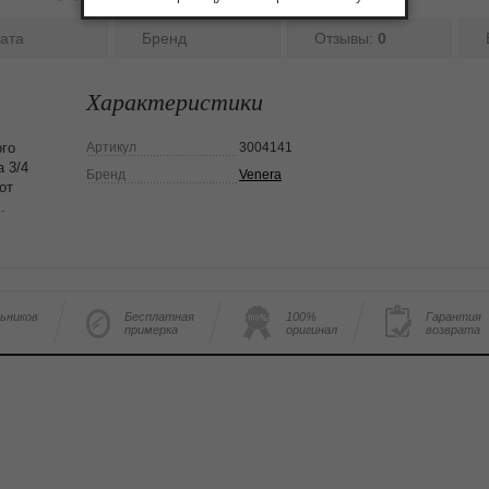
ата
Бренд
Отзывы:
0
Характеристики
ого
Артикул
3004141
а 3/4
Бренд
Venera
от
.
льников
Бесплатная
100%
Гарантия
примерка
оригинал
возврата