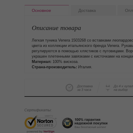
Основное
Доставка
Опл
Описание товара
Легкая туника Venera 1503268 со вставками леопардов
цвета из коллекции итальянского бренда Venera. Рукав
регулируются в помощью хлястиков с пуговицами. Вор
украшен плетенными завязками с кисточками на концах
Материал:
100% вискоза.
Страна-производитель:
Италия.
Доставка
До 4-х купа
за 3 часа
на выбор
Сертификаты: