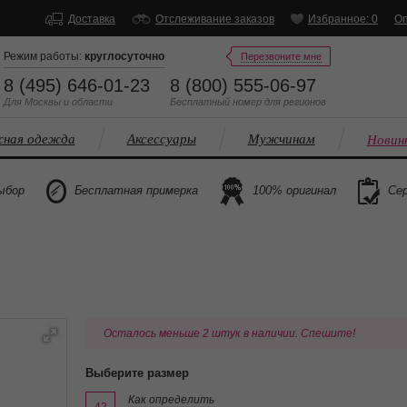
Доставка
Отслеживание заказов
Избранное: 0
Оп
Режим работы:
круглосуточно
Перезвоните мне
8 (495) 646-01-23
8 (800) 555-06-97
Для Москвы и области
Бесплатный
номер
для регионов
ная одежда
Аксессуары
Мужчинам
Новин
ыбор
Бесплатная примерка
100% оригинал
Сер
Осталось меньше 2 штук в наличии. Спешите!
Выберите размер
Как определить