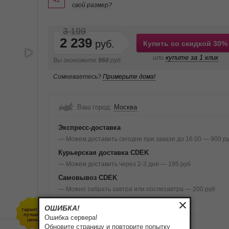
42
свой размер?
3 199
2 239
Купить со скидкой 30%
или
купите за 1 клик
Вы экономите
960
руб.
Сомневаетесь?
Примерьте дома!
Ваш город:
Москва
Экспресс-доставка
— Можем доставить сегодня при заказе до 16:00 — 900 р
Курьерская доставка CDEK
— Можем доставить через 2-3 дня — 195 руб
Самовывоз CDEK
— Можно забрать завтра или послезавтра — 200 руб
Подробнее о доставке и оплате
ОШИБКА!
Ошибка сервера!
Обновите страницу и повторите попытку