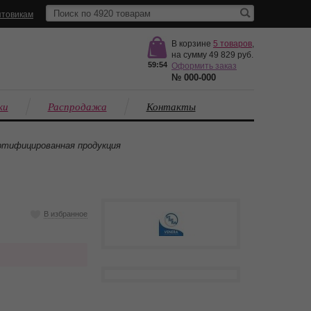
товикам
В корзине
5
товаров
,
на сумму
49 829
59:53
Оформить заказ
№
000-000
ки
Распродажа
Контакты
тифицированная продукция
В избранное