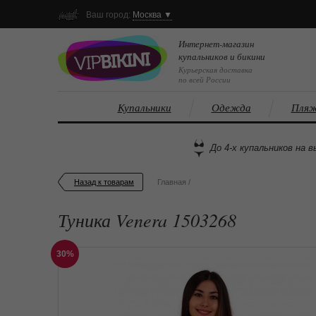
Ваш город:
Москва ▼
Интернет-магазин
купальников и бикини
Курьерская доставка
по всей России
Купальники
Одежда
Пляж
До 4-х купальников на в
Назад к товарам
Главная
/
Туника Venera 1503268
30%