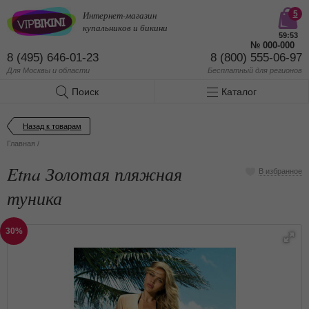
Интернет-магазин
5
купальников и бикини
59:53
№
000-000
8 (495) 646-01-23
8 (800) 555-06-97
Для Москвы и области
Бесплатный
для регионов
Поиск
Каталог
Назад к товарам
Главная
/
Etna Золотая пляжная
В избранное
туника
30%