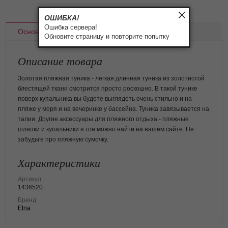
ОШИБКА!
Ошибка сервера!
Основное
Доставка
Оплата
Обновите страницу и повторите попытку
Описание товара
Золотая пляжная туника - легкая длинная туника из золотистой
блестящей ткани смотрится просто роскошно. В такой тунике
поверх купальника вы будете выглядеть очень стильно и на
пляже у моря и на вечеринке у бассейна. Туника завязывается на
талии. Другие аксессуары для пляжного отдыха - пляжные
шляпки и купальники в тон можно найти на нашем сайте. Не
забудьте про пляжную сумочку.
Характеристики
Артикул
1436520
Бренд
Etna