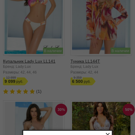
В наличии
В наличии
Купальник Lady Lux LL141
Туника LL144T
Бренд: Lady Lux
Бренд: Lady Lux
Размеры:
42
44
46
Размеры:
42
44
12 999
9 359
9 099
6 500
(1)
30%
50%