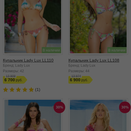
В наличии
В наличии
Купальник Lady Lux LL110
Купальник Lady Lux LL108
Бренд: Lady Lux
Бренд: Lady Lux
Размеры:
42
Размеры:
44
13 909
13 974
6 700
6 900
(1)
30%
30%