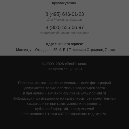
Круглосуточно.
8 (495) 646-01-23
Для Москвы и области
8 (800) 555-06-97
Бесплатный номер для регионов
Адрес нашего офиса:
г. Москва, ул. Отрадная, 2Бс9, БЦ Технопарк Отрадное, 7 этаж
© 2009–2026
ВипБикини
Все права защищены.
Перепечатка материалов и использование фотографий
допускается только с согласия владельцев сайта
и при наличии активной ссылки на www.vipbikini.ru
Информация, размещенная на сайте, носит ознакомительный
характер и ни при каких условиях не является
публичной офертой, определяемой
положениями Статьи 437 Гражданского кодекса РФ.