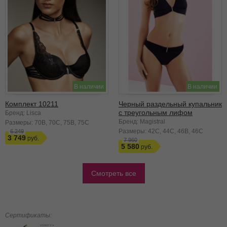
В наличии
В наличии
Комплект 10211
Черный раздельный купальник
с треугольным лифом
Бренд: Lisca
Бренд: Magistral
Размеры:
70B
70C
75B
75C
Размеры:
42C
44C
46B
46C
6 249
3 749
7 960
5 580
Смотреть все
Сертификаты: