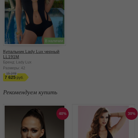
В наличии
Купальник Lady Lux черный
LL191M
Бренд: Lady Lux
Размеры:
42
15 249
7 625
Рекомендуем купить
40%
30%