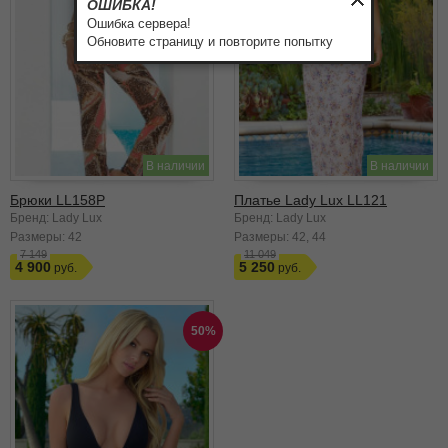
ОШИБКА!
Ошибка сервера!
Обновите страницу и повторите попытку
В наличии
В наличии
Брюки LL158P
Платье Lady Lux LL121
Бренд: Lady Lux
Бренд: Lady Lux
Размеры:
42
Размеры:
42
44
7 149
11 049
4 900
5 250
50%