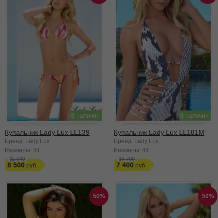
В наличии
В наличии
Купальник Lady Lux LL139
Купальник Lady Lux LL181M
Бренд: Lady Lux
Бренд: Lady Lux
Размеры:
44
Размеры:
44
11 049
14 799
8 500
7 400
50%
50%