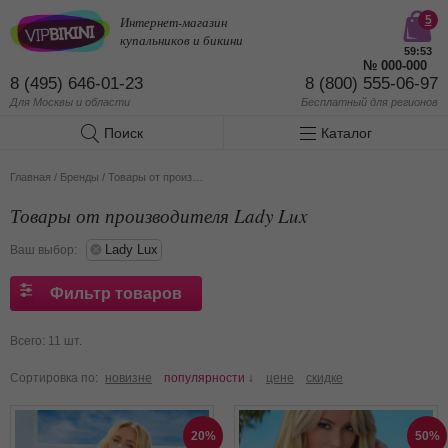
Интернет-магазин
5
купальников и бикини
59:52
№
000-000
8 (495) 646-01-23
8 (800) 555-06-97
Для Москвы и области
Бесплатный
для регионов
Поиск
Каталог
Главная
/
Бренды
/
Товары от производителя Lady Lux
Товары от производителя Lady Lux
Lady Lux
Ваш выбор:
Фильтр товаров
Всего: 11 шт.
Сортировка по:
новизне
популярности ↓
цене
скидке
20%
50%