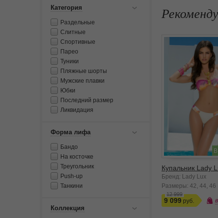
Категория
Рекоменд
Раздельные
Слитные
Спортивные
Парео
Туники
Пляжные шорты
Мужские плавки
Юбки
Последний размер
Ликвидация
Форма лифа
Бандо
В
На косточке
Треугольник
Купальник Lady L
Push-up
Бренд: Lady Lux
Размеры:
42
44
46
Танкини
12 999
9 099
Коллекция