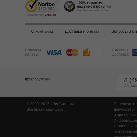
О компании
Доставка и оплата
Вопросы и от
Способы
Способы
оплаты:
доставки:
8 (4
Круглосуточно.
Для Мос
© 2009–2026
ВипБикини
Перепечатка
Все права защищены.
допускается 
и при наличи
Информация,
характер и н
публичной о