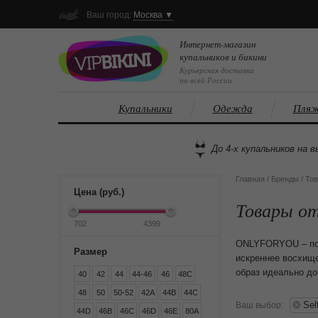
Ваш город:
Москва ▼
Интернет-магазин
купальников и бикини
Курьерская доставка
по всей России
Купальники
Одежда
Пляж
До 4-х купальников на в
Главная
/
Бренды
/
Тов
Цена (руб.)
Товары от
ONLYFORYOU – под 
Размер
искреннее восхище
образ идеально до
40
42
44
44-46
46
48C
48
50
50-52
42A
44B
44C
Sel
Ваш выбор:
44D
46B
46C
46D
46E
80A