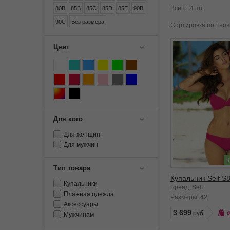
Всего: 4 шт.
80B
85B
85C
85D
85E
90B
90C
Без размера
Сортировка по:
нов
Цвет
Для кого
Для женщин
Для мужчин
В
Тип товара
Купальник Self S
Купальники
Бренд: Self
Пляжная одежда
Размеры:
42
Аксессуары
3 699
Мужчинам