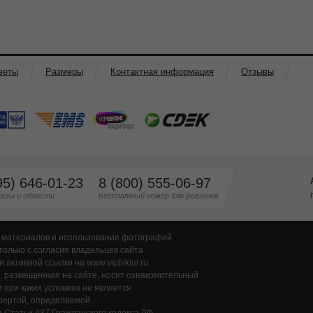
веты
Размеры
Контактная информация
Отзывы
95) 646-01-23
8 (800) 555-06-97
квы и области
Бесплатный номер для регионов
 материалов и использование фотографий
только с согласия владельцев сайта
и активной ссылки на www.vipbikini.ru
 размещенная на сайте, носит ознакомительный
и при каких условиях не является
фертой, определяемой