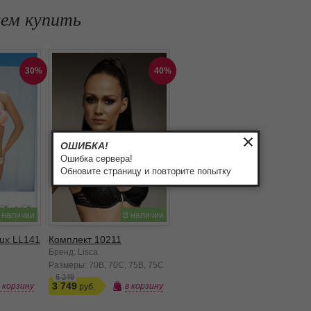
уем купить
30%
40%
ОШИБКА!
Ошибка сервера!
Обновите страницу и повторите попытку
 наличии
В наличии
ux LL141
Комплект 10211
Бренд: Lisca
Размеры:
70B
70C
75B
75C
6 249
3 749
в корзину
в корзину