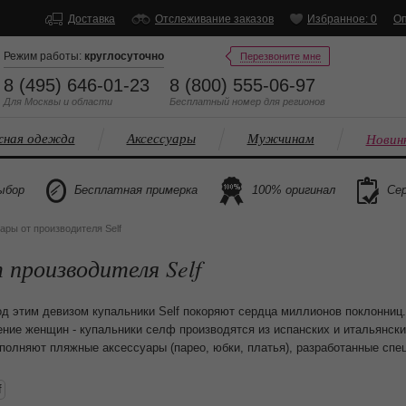
Доставка
Отслеживание заказов
Избранное: 0
Оп
Режим работы:
круглосуточно
Перезвоните мне
8 (495) 646-01-23
8 (800) 555-06-97
Для Москвы и области
Бесплатный
номер
для регионов
ная одежда
Аксессуары
Мужчинам
Новин
ыбор
Бесплатная примерка
100% оригинал
Сер
ары от производителя Self
 производителя Self
этим девизом купальники Self покоряют сердца миллионов поклонниц.
ние женщин - купальники селф производятся из испанских и итальянски
полняют пляжные аксессуары (парео, юбки, платья), разработанные спе
f