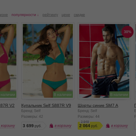
изне
популярности ↓
рейтингу
цене
скидке
30%
 наличии
В наличии
В наличии
887R V2
Купальник Self S887R V9
Шорты синие SM7 A
Бренд: Self
Бренд: Self
Б
Размеры:
42
Размеры:
44
2 949
3 699
2 064
в корзину
в корзину
в корзину