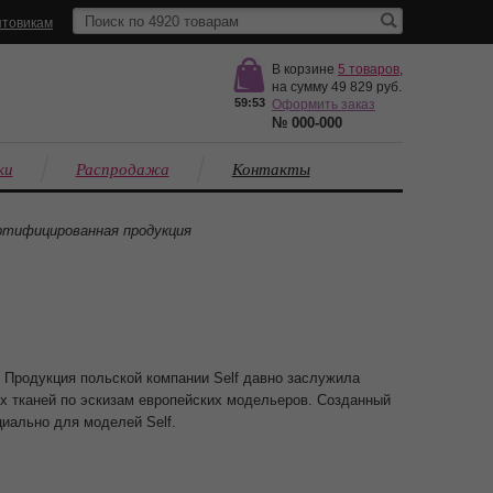
товикам
В корзине
5
товаров
,
на сумму
49 829
59:52
Оформить заказ
№
000-000
ки
Распродажа
Контакты
тифицированная продукция
 Продукция польской компании Self давно заслужила
х тканей по эскизам европейских модельеров. Созданный
циально для моделей Self.