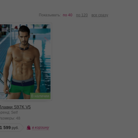
Показывать:
по 40
по 120
все сразу
В наличии
Плавки S97K V5
ренд: Self
Размеры:
48
1 599
в корзину