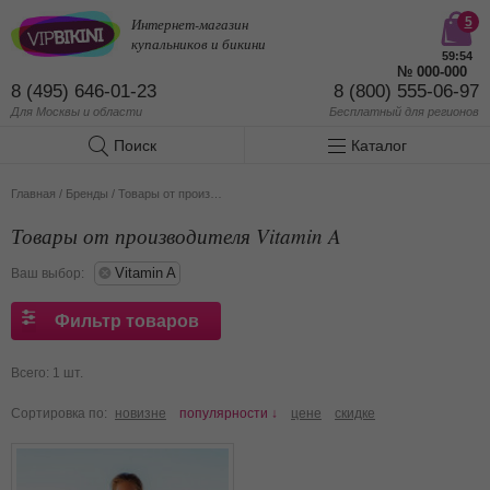
Интернет-магазин
5
купальников и бикини
59:54
№
000-000
8 (495) 646-01-23
8 (800) 555-06-97
Для Москвы и области
Бесплатный
для регионов
Поиск
Каталог
Главная
/
Бренды
/
Товары от производителя Vitamin A
Товары от производителя Vitamin A
Vitamin A
Ваш выбор:
Фильтр товаров
Всего: 1 шт.
Сортировка по:
новизне
популярности ↓
цене
скидке