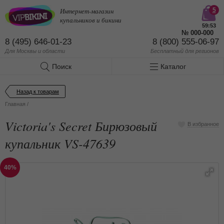
Интернет-магазин
5
купальников и бикини
59:53
№
000-000
8 (495) 646-01-23
8 (800) 555-06-97
Для Москвы и области
Бесплатный
для регионов
Поиск
Каталог
Назад к товарам
Главная
/
Victoria's Secret Бирюзовый
В избранное
купальник VS-47639
40%