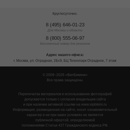
Круглосуточно.
8 (495) 646-01-23
Для Москвы и области
8 (800) 555-06-97
Бесплатный номер для регионов
Адрес нашего офиса:
г. Москва, ул. Отрадная, 2Бс9, БЦ Технопарк Отрадное, 7 этаж
© 2009–2026
ВипБикини
Все права защищены.
Перепечатка материалов и использование фотографий
допускается только с согласия владельцев сайта
и при наличии активной ссылки на www.vipbikini.ru
Информация, размещенная на сайте, носит ознакомительный
характер и ни при каких условиях не является
публичной офертой, определяемой
положениями Статьи 437 Гражданского кодекса РФ.