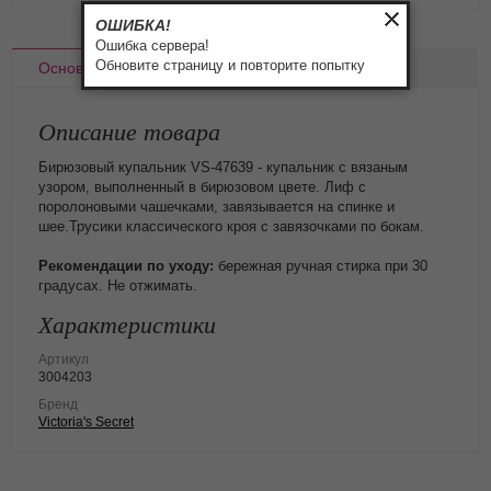
ОШИБКА!
Ошибка сервера!
Обновите страницу и повторите попытку
Основное
Доставка
Оплата
Описание товара
Бирюзовый купальник VS-47639 - купальник с вязаным
узором, выполненный в бирюзовом цвете. Лиф с
поролоновыми чашечками, завязывается на спинке и
шее.Трусики классического кроя с завязочками по бокам.
Рекомендации по уходу:
бережная ручная стирка при 30
градусах. Не отжимать.
Характеристики
Артикул
3004203
Бренд
Victoria's Secret