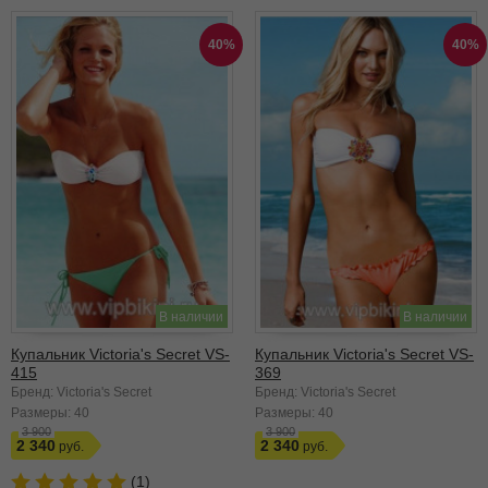
40%
40%
В наличии
В наличии
Купальник Victoria's Secret VS-
Купальник Victoria's Secret VS-
415
369
Бренд: Victoria's Secret
Бренд: Victoria's Secret
Размеры:
40
Размеры:
40
3 900
3 900
2 340
2 340
(1)