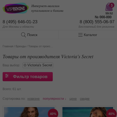
Интернет-магазин
5
купальников и бикини
59:50
№
000-000
8 (495) 646-01-23
8 (800) 555-06-97
Для Москвы и области
Бесплатный
для регионов
Поиск
Каталог
Главная
/
Бренды
/
Товары от производителя Victoria's Secret
Товары от производителя Victoria's Secret
Victoria's Secret
Ваш выбор:
Фильтр товаров
Всего: 61 шт.
Сортировка по:
новизне
популярности ↓
цене
скидке
40%
40%