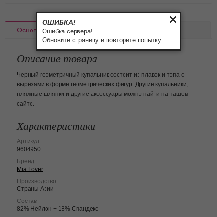
ОШИБКА!
Основное
Доставка
Оплата
Ошибка сервера!
Обновите страницу и повторите попытку
Описание товара
Черный геометричный купальник состоит из плавок и топа с
вырезами в форме геометрических фигур. Другие купальники,
пляжные шляпки и другие аксессуары можно найти на нашем
сайте.
Характеристики
Артикул
9604950
Бренд
Mia Lover
Производство
Страны Азии
Состав
82% Нейлон + 18% Спандекс