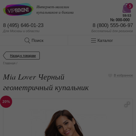
Интернет-магазин
5
купальников и бикини
59:53
№
000-000
8 (495) 646-01-23
8 (800) 555-06-97
Для Москвы и области
Бесплатный
для регионов
Поиск
Каталог
Назад к товарам
Главная
/
Mia Lover Черный
В избранное
геометричный купальник
20%