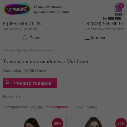
Интернет-магазин
5
купальников и бикини
59:51
№
000-000
8 (495) 646-01-23
8 (800) 555-06-97
Для Москвы и области
Бесплатный
для регионов
Поиск
Каталог
Главная
/
Бренды
/
Товары от производителя Mia Lover
Товары от производителя Mia Lover
Mia Lover
Ваш выбор:
Фильтр товаров
Всего: 23 шт.
Сортировка по:
новизне
популярности ↓
цене
скидке
20%
20%