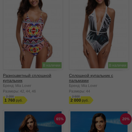
В наличии
В наличии
Разноцветный сплошной
Сплошной купальник с
купальник
пальмами
Бренд: Mia Lover
Бренд: Mia Lover
Размеры:
42
44
46
Размеры:
44
2 200
2 500
1 760
2 000
65%
20%