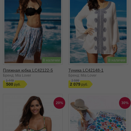
В наличии
В наличии
Пляжная юбка LC42122-5
Туника LC42148-1
Бренд: Mia Lover
Бренд: Mia Lover
1 449
2 599
500
2 079
20%
30%