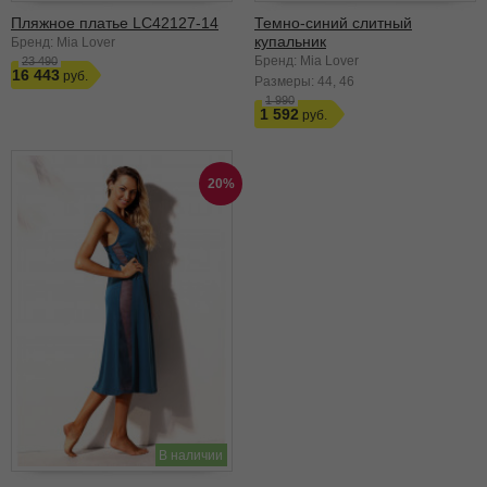
Пляжное платье LC42127-14
Темно-синий слитный
купальник
Бренд: Mia Lover
Бренд: Mia Lover
23 490
16 443
Размеры:
44
46
1 990
1 592
20%
В наличии