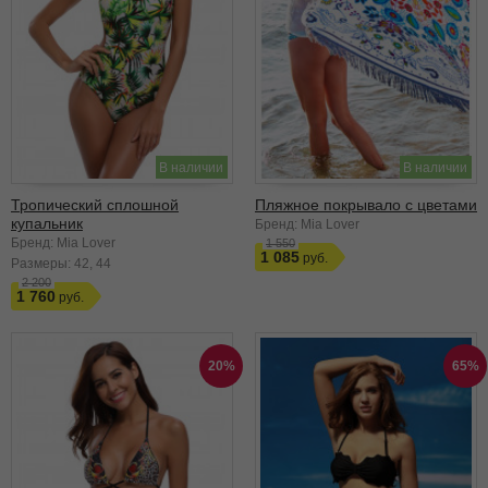
В наличии
В наличии
Тропический сплошной
Пляжное покрывало с цветами
купальник
Бренд: Mia Lover
Бренд: Mia Lover
1 550
1 085
Размеры:
42
44
2 200
1 760
20%
65%