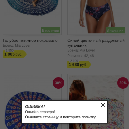
В наличии
В наличии
Голубое пляжное покрывало
Синий цветочный раздельный
купальник
Бренд: Mia Lover
Бренд: Mia Lover
1 550
1 085
Размеры:
42
46
2 100
1 680
30%
30%
ОШИБКА!
Ошибка сервера!
Обновите страницу и повторите попытку