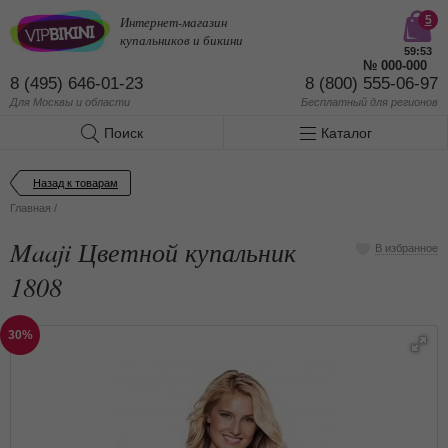
Интернет-магазин
5
купальников и бикини
59:53
№
000-000
8 (495) 646-01-23
8 (800) 555-06-97
Для Москвы и области
Бесплатный
для регионов
Поиск
Каталог
Назад к товарам
Главная
/
Maaji Цветной купальник
В избранное
1808
30%