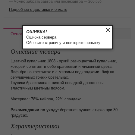
— Можно забрать завтра или послезавтра — 200 руб
Подробнее о доставке и оплате
ОШИБКА!
Основное
Доставка
Оплата
Ошибка сервера!
Обновите страницу и повторите попытку
Описание товара
Цветной купальник 1808 - яркий разноцветный купальник,
который сочетает в себе оранжевый и лимонный цвета.
Лиф-бра на косточках и с мягкими подкладками.
Лиф на
регулируемых тонких бретельках.
Трусики-бразилиана с низкой посадкой дополнены
эластичным цветным поясом.
Материал: 78% нейлон, 22% спандекс.
Рекомендации по уходу:
бережная ручная стирка при 30
градусах.
Характеристики