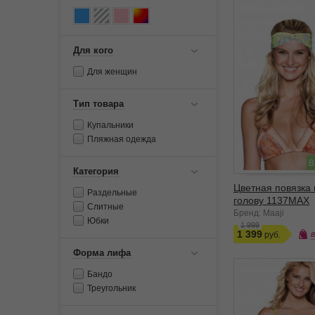
Для кого
Для женщин
Тип товара
Купальники
Пляжная одежда
В
Категория
Цветная повязка 
Раздельные
голову 1137MAX
Слитные
Бренд: Maaji
Юбки
1 999
1 399
Форма лифа
Бандо
Треугольник