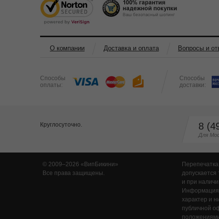
О компании
Доставка и оплата
Вопросы и от
Способы
Способы
оплаты:
доставки:
8 (4
Круглосуточно.
Для Мос
© 2009–2026
ВипБикини
Перепечатка
Все права защищены.
допускается 
и при наличи
Информация,
характер и н
публичной о
положениями