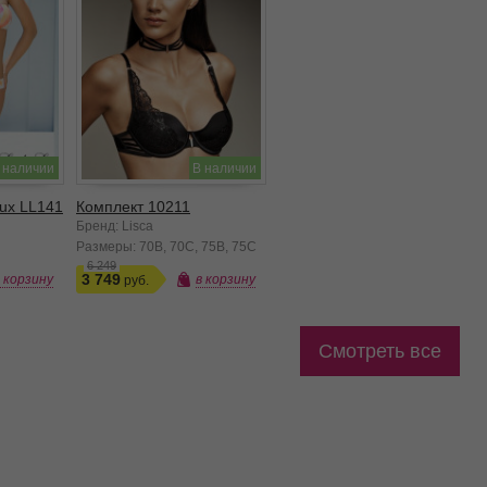
 наличии
В наличии
ux LL141
Комплект 10211
Бренд: Lisca
Размеры:
70B
70C
75B
75C
6 249
3 749
в корзину
в корзину
Смотреть все