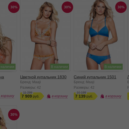
30%
30%
30%
 наличии
В наличии
В наличии
на
Цветной купальник 1830
Синий купальник 1501
Бренд: Maaji
Бренд: Maaji
Б
Размеры:
42
Размеры:
42
11 299
10 199
в корзину
7 909
7 139
в корзину
в корзину
30%