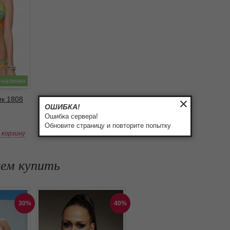
 наличии
ик 1808
ОШИБКА!
Ошибка сервера!
Обновите страницу и повторите попытку
в корзину
уем купить
30%
40%