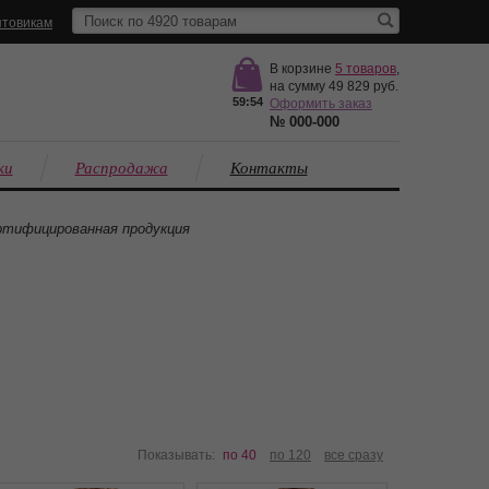
товикам
В корзине
5
товаров
,
на сумму
49 829
59:53
Оформить заказ
№
000-000
ки
Распродажа
Контакты
тифицированная продукция
Показывать:
по 40
по 120
все сразу