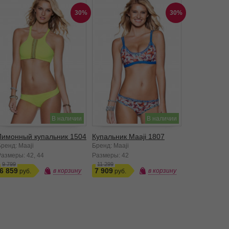
30%
30%
В наличии
В наличии
Лимонный купальник 1504
Купальник Maaji 1807
ренд: Maaji
Бренд: Maaji
Размеры:
42
44
Размеры:
42
9 799
11 299
6 859
7 909
в корзину
в корзину