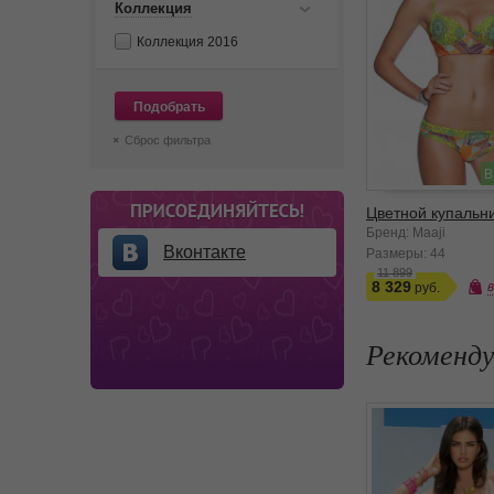
Коллекция
Коллекция 2016
Подобрать
Сброс фильтра
В
Цветной купальн
Бренд: Maaji
Вконтакте
Размеры:
44
11 899
8 329
Рекоменд