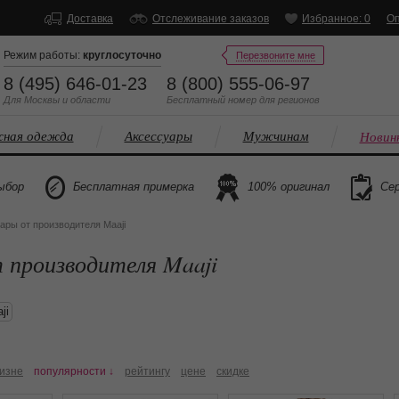
Доставка
Отслеживание заказов
Избранное: 0
Оп
Режим работы:
круглосуточно
Перезвоните мне
8 (495) 646-01-23
8 (800) 555-06-97
Для Москвы и области
Бесплатный
номер
для регионов
ная одежда
Аксессуары
Мужчинам
Новин
ыбор
Бесплатная примерка
100% оригинал
Сер
ары от производителя Maaji
 производителя Maaji
ji
изне
популярности ↓
рейтингу
цене
скидке