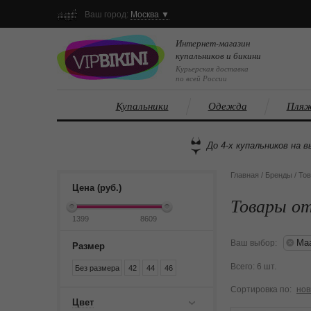
Ваш город:
Москва ▼
Интернет-магазин
купальников и бикини
Курьерская доставка
по всей России
Купальники
Одежда
Пляж
До 4-х купальников на в
Главная
/
Бренды
/
Тов
Цена (руб.)
Товары от
Maa
Ваш выбор:
Размер
Всего: 6 шт.
Без размера
42
44
46
Сортировка по:
нов
Цвет