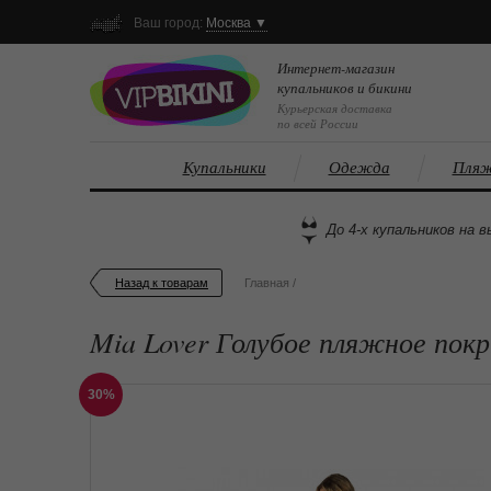
Ваш город:
Москва ▼
Интернет-магазин
купальников и бикини
Курьерская доставка
по всей России
Купальники
Одежда
Пляж
До 4-х купальников на в
Назад к товарам
Главная
/
Mia Lover Голубое пляжное пок
30%