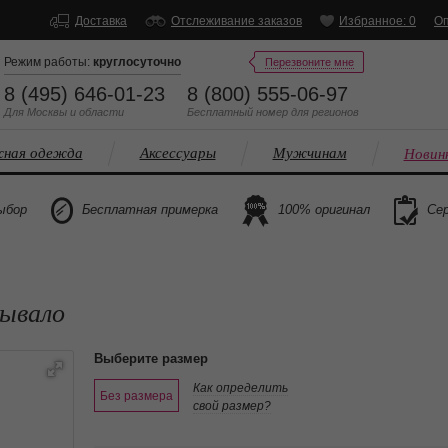
Доставка
Отслеживание заказов
Избранное: 0
Оп
Режим работы:
круглосуточно
Перезвоните мне
8 (495) 646-01-23
8 (800) 555-06-97
Для Москвы и области
Бесплатный
номер
для регионов
ная одежда
Аксессуары
Мужчинам
Новин
ыбор
Бесплатная примерка
100% оригинал
Сер
рывало
Выберите размер
Как определить
Без размера
свой размер?