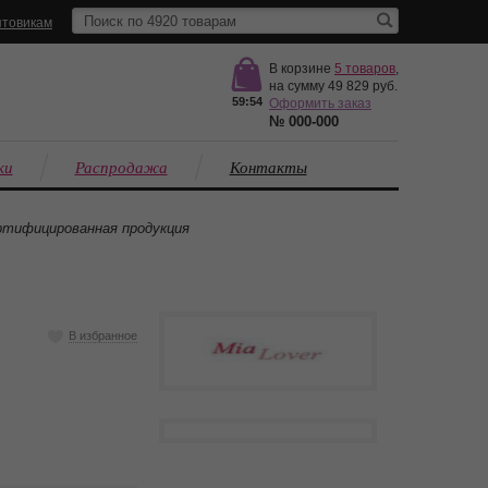
товикам
В корзине
5
товаров
,
на сумму
49 829
59:53
Оформить заказ
№
000-000
ки
Распродажа
Контакты
тифицированная продукция
В избранное