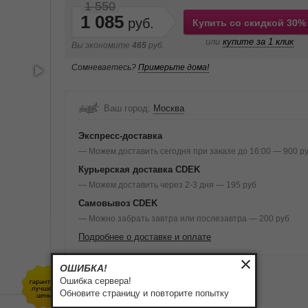
1 550
1 085
Купить со скидкой 30%
или
купите за 1 клик
Вы экономите
465
руб.
Сомневаетесь?
Примерьте дома!
Ваш город:
Москва
Экспресс-доставка
— Можем доставить сегодня при заказе до 16:00 — 900 р
Курьерская доставка CDEK
— Можем доставить через 2-3 дня — 195 руб
Самовывоз CDEK
— Можно забрать завтра или послезавтра — 200 руб
Подробнее о доставке и оплате
ОШИБКА!
Ошибка сервера!
Обновите страницу и повторите попытку