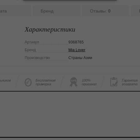
ата
Бренд
Отзывы:
0
Характеристики
Артикул
9368765
а
Бренд
Mia Lover
Производство
Страны Азии
льников
Бесплатная
100%
Гарантия
примерка
оригинал
возврата