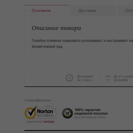
Основное
Доставка
Опл
Описание товара
Голубое пляжное покрывало успокаивает и настраивает н
безмятежный лад.
Доставка
До 4-х купа
за 3 часа
на выбор
Сертификаты: