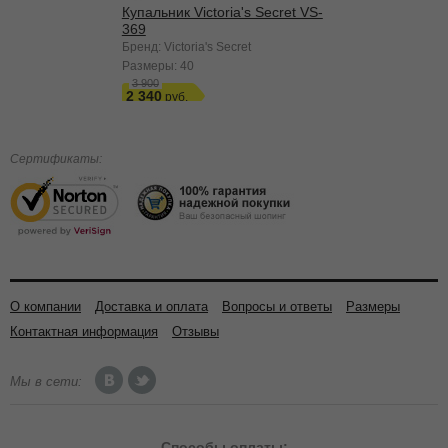
Купальник Victoria's Secret VS-
369
Бренд: Victoria's Secret
Размеры:
40
3 900
2 340
Сертификаты:
О компании
Доставка и оплата
Вопросы и ответы
Размеры
Контактная информация
Отзывы
Мы в сети:
Способы
оплаты: