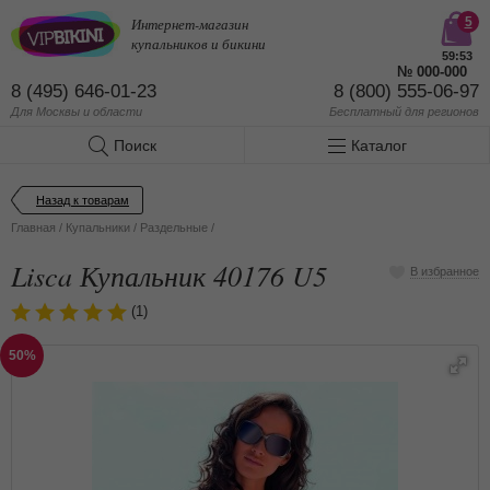
Интернет-магазин
5
купальников и бикини
59:53
№
000-000
8 (495) 646-01-23
8 (800) 555-06-97
Для Москвы и области
Бесплатный
для регионов
Поиск
Каталог
Назад к товарам
Главная
/
Купальники
/
Раздельные
/
Lisca Купальник 40176 U5
В избранное
(1)
50%