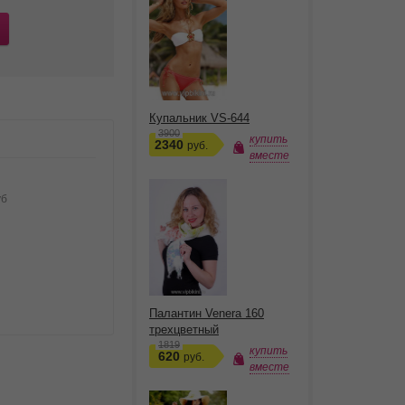
Купальник VS-644
3900
купить
2340
руб.
вместе
уб
Палантин Venera 160
трехцветный
1819
купить
620
руб.
вместе