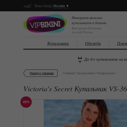
Ваш город:
Москва ▼
Интернет-магазин
купальников и бикини
Курьерская доставка
по всей России
Купальники
Одежда
Пляж
До 4-х купальников на в
Назад к товарам
Главная
/
Купальники
/
Раздельные
/
Victoria's Secret Купальник VS-3
40%