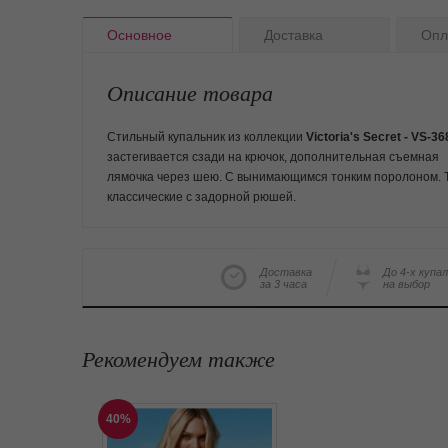
Основное
Доставка
Опл
Описание товара
Стильный купальник из коллекции
Victoria's Secret - VS-
36
застегивается сзади на крючок, дополнительная съемная
лямочка через шею. С вынимающимся тонким поролоном. 
классические с задорной рюшей.
Доставка
До 4-х купа
за 3 часа
на выбор
Рекомендуем также
40%