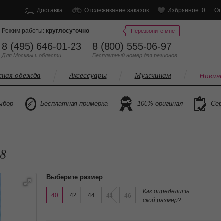
Доставка
Отслеживание заказов
Избранное: 0
Оп
Режим работы:
круглосуточно
Перезвоните мне
8 (495) 646-01-23
8 (800) 555-06-97
Для Москвы и области
Бесплатный
номер
для регионов
ная одежда
Аксессуары
Мужчинам
Новин
ыбор
Бесплатная примерка
100% оригинал
Сер
68
Выберите размер
Как определить
40
42
44
44
46
свой размер?