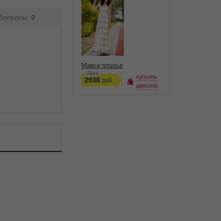
Вопросы:
0
Макси платье
7344
купить
2938
руб.
вместе