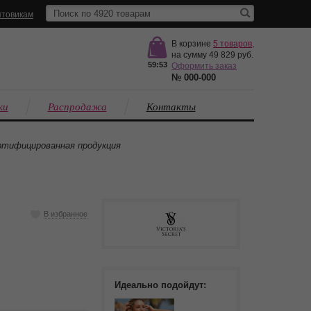
товикам
В корзине
5
товаров
,
на сумму
49 829
59:53
Оформить заказ
№
000-000
ки
Распродажа
Контакты
тифицированная продукция
В избранное
Идеально подойдут: