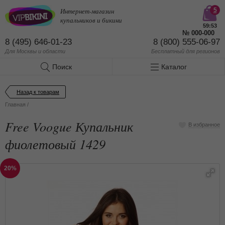
Интернет-магазин
5
купальников и бикини
59:53
№
000-000
8 (495) 646-01-23
8 (800) 555-06-97
Для Москвы и области
Бесплатный
для регионов
Поиск
Каталог
Назад к товарам
Главная
/
Free Voogue Купальник
В избранное
фиолетовый 1429
20%