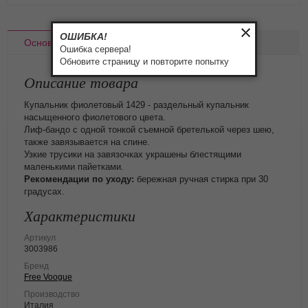
ОШИБКА!
Основное
Доставка
Оплата
Ошибка сервера!
Обновите страницу и повторите попытку
Описание товара
Купальник фиолетовый 1429 - раздельный купальник
насыщенного фиолетового цвета.
Лиф-бандо с одной тонкой съемной бретелькой через шею,
также завязывается на спине.
Узкие трусики на завязочках украшены блестящими
маленькими пайетками.
Рекомендации по уходу:
бережная ручная стирка при 30
градусах.
Характеристики
Артикул
3003986
Бренд
Free Voogue
Производство
Италия