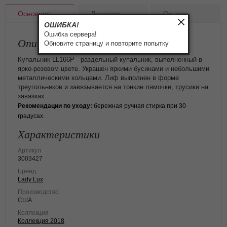
Основное
Доставка
Оплата
ОШИБКА!
Ошибка сервера!
Описание товара
Обновите страницу и повторите попытку
Купальник LL166P - раздельный купальник, выполненный в
ярко-розовом цвете. Украшен яркими бусинами и небольшими
металлическими кольцами. Лиф выполнен в форме
треугольников и завязывается на тонкие лямочки, трусики на
завязках.
Рекомендации по уходу:
бережная ручная стирка при 30
градусах.
Характеристики
Артикул
3003427
Бренд
Lady Lux
Производство
США
Коллекция
Коллекция 2018