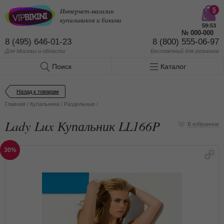
Интернет-магазин
5
купальников и бикини
59:53
№
000-000
8 (495) 646-01-23
8 (800) 555-06-97
Для Москвы и области
Бесплатный
для регионов
Поиск
Каталог
Назад к товарам
Главная
/
Купальники
/
Раздельные
/
Lady Lux Купальник LL166P
В избранное
30%