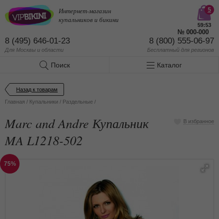
Интернет-магазин
5
купальников и бикини
59:53
№
000-000
8 (495) 646-01-23
8 (800) 555-06-97
Для Москвы и области
Бесплатный
для регионов
Поиск
Каталог
Назад к товарам
Главная
/
Купальники
/
Раздельные
/
Marc and Andre Купальник
В избранное
MA L1218-502
75%