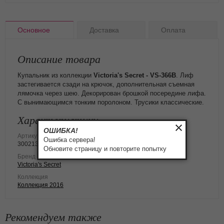
Основное
Доставка
Оплата
Описание товара
Купальник из коллекции
Victoria's Secret - VS-366В
. Лиф
застегивается сзади на крючок, дополнительная съемная
лямочка через шею. Декорирован брошкой посередине лифа.
С вынимающимся тонким поролоном. Трусики классические.
Характеристики
ОШИБКА!
Артикул
Ошибка сервера!
3002138
Обновите страницу и повторите попытку
Бренд
Victoria's Secret
Коллекция
Коллекция 2016
Рекомендуем также