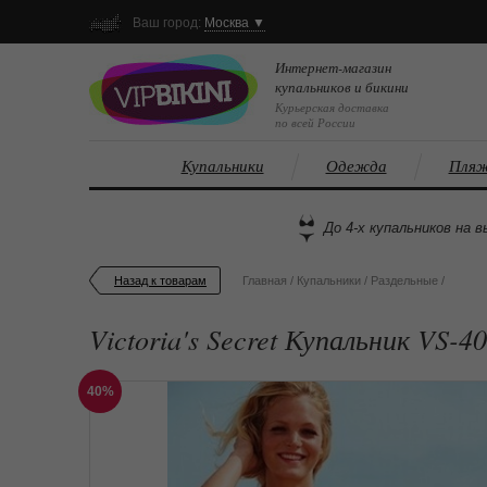
Ваш город:
Москва ▼
Интернет-магазин
купальников и бикини
Курьерская доставка
по всей России
Купальники
Одежда
Пляж
До 4-х купальников на в
Назад к товарам
Главная
/
Купальники
/
Раздельные
/
Victoria's Secret Купальник VS-4
40%