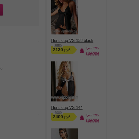
Пеньюар VS-138 black
3550
купить
2130
руб.
вместе
уб
Пеньюар VS-144
4000
купить
2400
руб.
вместе