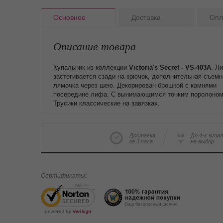
Основное
Доставка
Опл
Описание товара
Купальник из коллекции
Victoria's Secret - VS-
403A
. Л
застегивается сзади на крючок, дополнительная съемн
лямочка через шею. Декорирован брошкой с камнями
посередине лифа. С вынимающимся тонким поролоном
Трусики классические на завязках.
Доставка
До 4-х купа
за 3 часа
на выбор
Сертификаты: