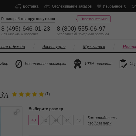
Доставка
Отслеживание заказов
Избранное: 0
Оп
Режим работы:
круглосуточно
Перезвоните мне
8 (495) 646-01-23
8 (800) 555-06-97
Для Москвы и области
Бесплатный
номер
для регионов
ная одежда
Аксессуары
Мужчинам
Новин
ыбор
Бесплатная примерка
100% оригинал
Сер
03A
(1)
Выберите размер
Как определить
40
42
44
44
46
свой размер?