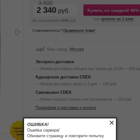
3 900
2 340
Купить со скидкой 40%
или
купите за 1 клик
Вы экономите
1560
руб.
Сомневаетесь?
Примерьте дома!
Ваш город:
Москва
Экспресс-доставка
— Можем доставить сегодня при заказе до 16:00 — 900 р
Курьерская доставка CDEK
— Можем доставить через 2-3 дня — 195 руб
Самовывоз CDEK
— Можно забрать завтра или послезавтра — 200 руб
Подробнее о доставке и оплате
ОШИБКА!
Ошибка сервера!
Обновите страницу и повторите попытку