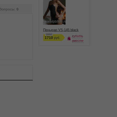
Вопросы:
0
Пеньюар VS-145 black
2850
купить
1710
руб.
вместе