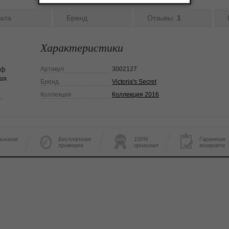
ата
Бренд
Отзывы:
1
Характеристики
иф
Артикул
3002127
ая
Бренд
Victoria's Secret
Коллекция
Коллекция 2016
.
льников
Бесплатная
100%
Гарантия
примерка
оригинал
возврата