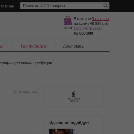
товикам
В корзине
5
товаров
,
на сумму
49 829
59:53
Оформить заказ
№
000-000
ки
Распродажа
Контакты
тифицированная продукция
В избранное
Идеально подойдут: