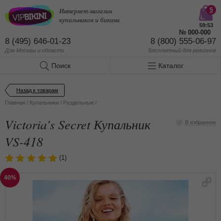
Интернет-магазин
5
купальников и бикини
59:53
№
000-000
8 (495) 646-01-23
8 (800) 555-06-97
Для Москвы и области
Бесплатный
для регионов
Поиск
Каталог
Назад к товарам
Главная
/
Купальники
/
Раздельные
/
Victoria's Secret Купальник
В избранное
VS-418
(1)
40%