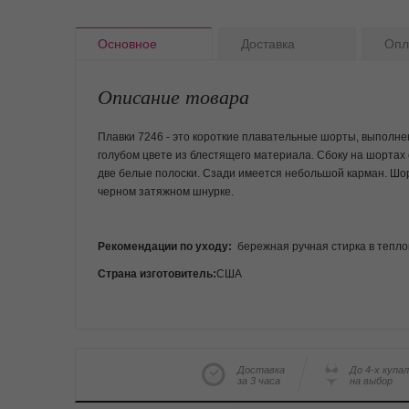
Основное
Доставка
Опл
Описание товара
Плавки 7246 - это короткие плавательные шорты, выполне
голубом цвете из блестящего материала. Сбоку на шортах 
две белые полоски. Сзади имеется небольшой карман. Шо
черном затяжном шнурке.
Рекомендации по уходу:
бережная ручная стирка в тепло
Страна изготовитель:
США
Доставка
До 4-х купа
за 3 часа
на выбор