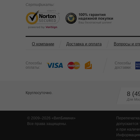
Сертификаты:
О компании
Доставка и оплата
Вопросы и от
Способы
Способы
оплаты:
доставки:
8 (4
Круглосуточно.
Для Мос
© 2009–2026
ВипБикини
Перепечатка
Все права защищены.
допускается 
и при наличи
Информация,