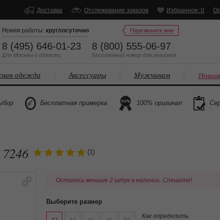
Доставка
Отслеживание заказов
Избранное: 0
Оп
Режим работы:
круглосуточно
Перезвоните мне
8 (495) 646-01-23
8 (800) 555-06-97
Для Москвы и области
Бесплатный
номер
для регионов
ная одежда
Аксессуары
Мужчинам
Новин
ыбор
Бесплатная примерка
100% оригинал
Сер
 7246
(1)
Осталось меньше 2 штук в наличии. Спешите!
Выберите размер
Как определить