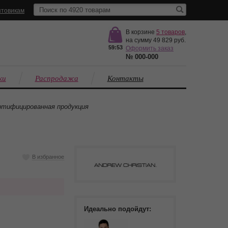
товикам
В корзине
5
товаров
,
на сумму
49 829
59:52
Оформить заказ
№
000-000
ки
Распродажа
Контакты
тифицированная продукция
В избранное
Идеально подойдут: