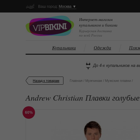
Ваш город:
Москва ▼
Интернет-магазин
купальников и бикини
Курьерская доставка
по всей России
Купальники
Одежда
Пляж
До 4-х купальников на в
Назад к товарам
Главная
/
Мужчинам
/
Мужские плавки
/
Andrew Christian Плавки голубые
60%