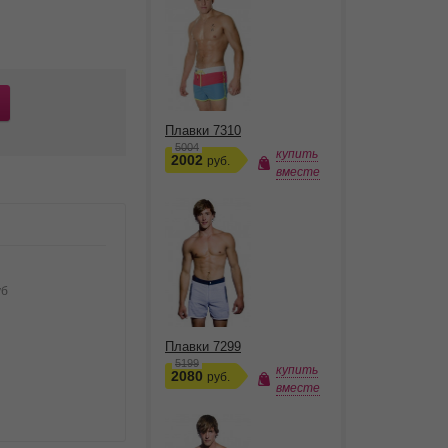
Плавки 7310
5004
купить
2002
руб.
вместе
уб
Плавки 7299
5199
купить
2080
руб.
вместе