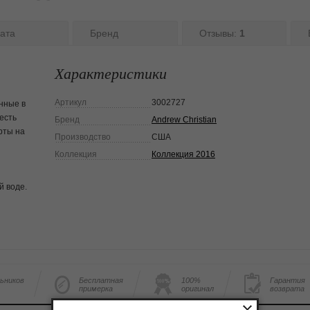
ата
Бренд
Отзывы:
1
Характеристики
Артикул
3002727
нные в
есть
Бренд
Andrew Christian
рты на
Производство
США
Коллекция
Коллекция 2016
й воде
.
льников
Бесплатная
100%
Гарантия
примерка
оригинал
возврата