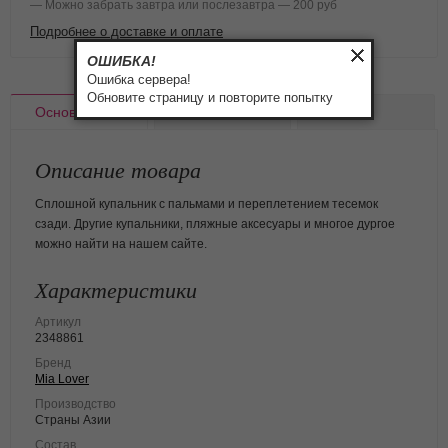
— Можно забрать завтра или послезавтра — 200 руб
Подробнее о доставке и оплате
ОШИБКА!
Ошибка сервера!
Обновите страницу и повторите попытку
Основное
Доставка
Оплата
Описание товара
Сплошной купальник с пальмами и переплетением тесемок
сзади. Другие купальники, пляжные аксесуары и многое дургое
можно найти на нашем сайте.
Характеристики
Артикул
2348861
Бренд
Mia Lover
Производство
Страны Азии
Состав