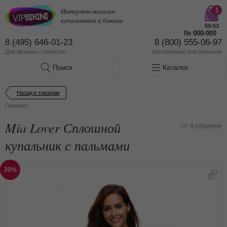
Интернет-магазин
5
купальников и бикини
59:53
№
000-000
8 (495) 646-01-23
8 (800) 555-06-97
Для Москвы и области
Бесплатный
для регионов
Поиск
Каталог
Назад к товарам
Главная
/
Mia Lover Сплошной
В избранное
купальник с пальмами
20%