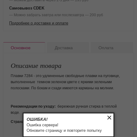
— Можем доставить через 2-3 дня — 195 руб
Самовывоз CDEK
— Можно забрать завтра или послезавтра — 200 руб
Подробнее о доставке и оплате
Основное
Доставка
Оплата
Описание товара
Плавки 7284 - это удлиненные свободные плавки на пуговице,
выполненные темном зеленом цвете с яркими зелеными
полосками. По бокам и сзади имеются карманы на молнии.
Рекомендации по уходу:
бережная ручная стирка в теплой
воде
.
ОШИБКА!
Страна изготовитель:
США
Ошибка сервера!
Обновите страницу и повторите попытку