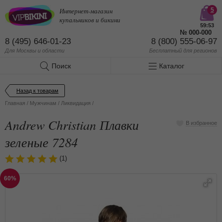
Интернет-магазин
5
купальников и бикини
59:53
№
000-000
8 (495) 646-01-23
8 (800) 555-06-97
Для Москвы и области
Бесплатный
для регионов
Поиск
Каталог
Назад к товарам
Главная
/
Мужчинам
/
Ликвидация
/
Andrew Christian Плавки
В избранное
зеленые 7284
(1)
60%