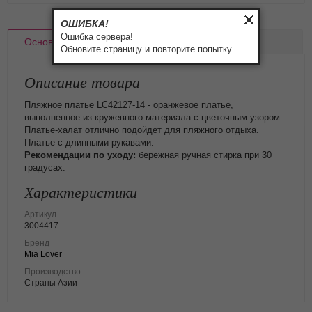
ОШИБКА!
Ошибка сервера!
Основное
Доставка
Оплата
Обновите страницу и повторите попытку
Описание товара
Пляжное платье LC42127-14 - оранжевое платье,
выполненное из кружевного материала с цветочным узором.
Платье-халат отлично подойдет для пляжного отдыха.
Платье с длинными рукавами.
Рекомендации по уходу:
бережная ручная стирка при 30
градусах.
Характеристики
Артикул
3004417
Бренд
Mia Lover
Производство
Страны Азии