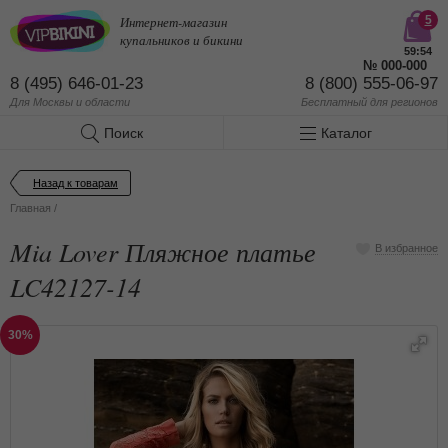
Интернет-магазин
5
купальников и бикини
59:53
№
000-000
8 (495) 646-01-23
8 (800) 555-06-97
Для Москвы и области
Бесплатный
для регионов
Поиск
Каталог
Назад к товарам
Главная
/
Mia Lover Пляжное платье
В избранное
LC42127-14
30%