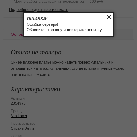
— Можно забрать завтра или послезавтра — 200 руб
Подробнее о доставке и оплате
ОШИБКА!
Ошибка сервера!
Обновите страницу и повторите попытку
Основное
Доставка
Оплата
Описание товара
Синее пляжное платье можно надеть поверх купальника и
отправиться на пляж. Купальники, дургие платья и туники можно
найти на нашем сайте.
Характеристики
Артикул
2354978
Бренд
Mia Lover
Производство
Страны Азии
Состав