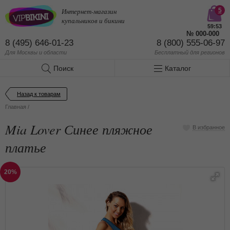
Интернет-магазин
5
купальников и бикини
59:53
№
000-000
8 (495) 646-01-23
8 (800) 555-06-97
Для Москвы и области
Бесплатный
для регионов
Поиск
Каталог
Назад к товарам
Главная
/
Mia Lover Синее пляжное
В избранное
платье
20%