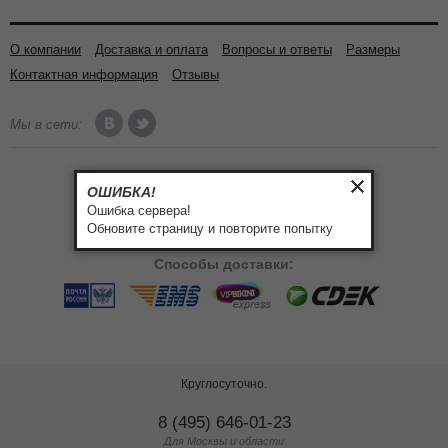
О компании
Доставка и оплата
Вопросы и ответы
Размеры
Контактная информация
Отзывы
Мы в сети:
Способы
оплаты:
ОШИБКА!
Ошибка сервера!
Обновите страницу и повторите попытку
Способы
доставки:
Круглосуточно.
8 (495) 646-01-23
Для Москвы и области