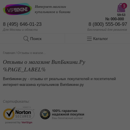
Интернет-магазин
5
купальников и бикини
59:53
№
000-000
8 (495) 646-01-23
8 (800) 555-06-97
Для Москвы и области
Бесплатный
для регионов
Поиск
Каталог
Главная
/
Отзывы о магазине ВипБикини.Ру %PAGE_LABEL%
Отзывы о магазине ВипБикини.Ру
%PAGE_LABEL%
Випбикини.ру - отзывы от реальных покупателей и посетителей
интернет-магазина купальников Випбикини.ру
Сертификаты: